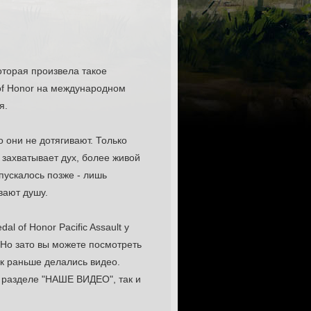
которая произвела такое
 of Honor на международном
я.
о они не дотягивают. Только
о захватывает дух, более живой
пускалось позже - лишь
вают душу.
l of Honor Pacific Assault у
. Но зато вы можете посмотреть
к раньше делались видео.
в разделе "НАШЕ ВИДЕО", так и