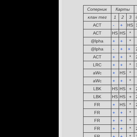
Соперник
Карты
клан тег
1
2
3
ACT
-
­ ­
+
­ ­
HS
ACT
HS
HS
*
@lpha
+
­ ­
+
­ ­
*
@lpha
-
­ ­
+
­ ­
+
­ ­
ACT
+
­ ­
+
­ ­
*
LRC
+
­ ­
+
­ ­
*
aWc
+
­ ­
HS
*
aWc
+
­ ­
+
­ ­
*
LBK
HS
HS
+
LBK
HS
HS
+
FR
+
­ ­
HS
*
FR
+
­ ­
+
­ ­
*
FR
+
­ ­
+
­ ­
*
FR
+
­ ­
+
­ ­
*
FR
+
­ ­
+
­ ­
*