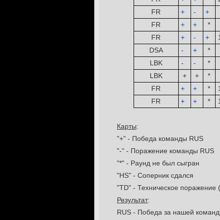
FR
+
­ ­
-
­ ­
+
­ ­
FR
+
­ ­
+
­ ­
*
FR
+
­ ­
-
­ ­
+
­ ­
DSA
-
­ ­
+
­ ­
*
LBK
-
­ ­
-
­ ­
*
LBK
+
+
*
FR
+
­ ­
+
­ ­
*
FR
+
­ ­
+
­ ­
*
Карты
:
"+" - Победа команды RUS
"-" - Поражение команды RUS
"*" - Раунд не был сыгран
"HS" - Соперник сдался
"TD" - Техническое поражение 
Результат
:
RUS - Победа за нашей команд