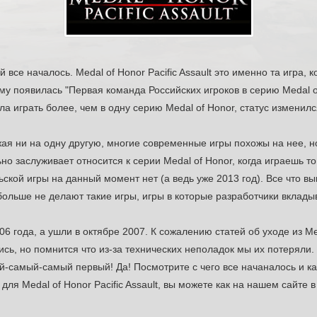
й все началось. Medal of Honor Pacific Assault это именно та игра, 
му появилась "Первая команда Российских игроков в серию Medal
ала играть более, чем в одну серию Medal of Honor, статус изменилс
хожая ни на одну другую, многие современные игры похожы на нее, н
ьно заслуживает относится к серии Medal of Honor, когда играешь т
ской игры на данный момент нет (а ведь уже 2013 год). Все что вы
ольше не делают такие игры, игры в которые разработчики вклады
6 года, а ушли в октябре 2007. К сожалению статей об уходе из Meda
лись, но помнится что из-за технических неполадок мы их потеряли
самый-самый первый! Да! Посмотрите с чего все начаналось и ка
ля Medal of Honor Pacific Assault, вы можете как на нашем сайте 