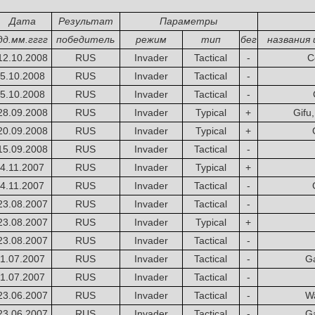
Дата
Результат
Параметры
дд.мм.гггг
победитель
режим
тип
бег
названия
12.10.2008
RUS
Invader
Tactical
-
C
5.10.2008
RUS
Invader
Tactical
-
5.10.2008
RUS
Invader
Tactical
-
28.09.2008
RUS
Invader
Typical
+
Gifu
20.09.2008
RUS
Invader
Typical
+
15.09.2008
RUS
Invader
Tactical
-
4.11.2007
RUS
Invader
Typical
+
4.11.2007
RUS
Invader
Tactical
-
23.08.2007
RUS
Invader
Tactical
-
23.08.2007
RUS
Invader
Typical
+
23.08.2007
RUS
Invader
Tactical
-
1.07.2007
RUS
Invader
Tactical
-
Ga
1.07.2007
RUS
Invader
Tactical
-
23.06.2007
RUS
Invader
Tactical
-
Wa
23.06.2007
RUS
Invader
Tactical
-
Ga