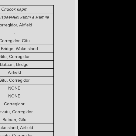
Список карт
 играемых карт в матче
orregidor, Airfield
-
Corregidor, Gifu
, Bridge, WakeIsland
Gifu, Corregidor
Bataan, Bridge
Airfield
Gifu, Corregidor
NONE
NONE
Corregidor
vutu, Corregidor
Bataan, Gifu
keIsland, Airfield
vutu, Corregidor