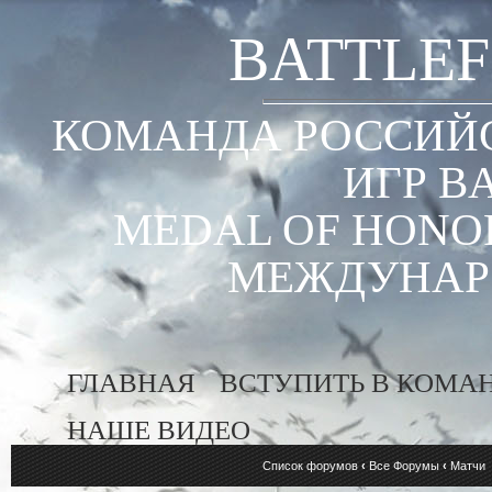
BATTLEF
КОМАНДА РОССИЙС
ИГР B
MEDAL OF HONOR
МЕЖДУНАР
ГЛАВНАЯ
ВСТУПИТЬ В КОМА
НАШЕ ВИДЕО
Список форумов
‹
Все Форумы
‹
Матчи