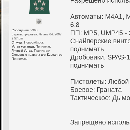
Разрешено исполь
Автоматы: M4A1, 
6.8
Сообщения:
2966
ПП: MP5, UMP45 - 
Зарегистрирован:
Чт янв 04, 2007
2:57 pm
Снайперские винто
Откуда:
Новосибирск
Устав команды:
Принимаю
поднимать
Личный Устав:
Принимаю
Основные правила для Курсантов:
Дробовики: SPAS-12
Принимаю
поднимать
Пистолеты: Любой
Боевое: Граната
Тактическое: Дым
Запрещено исполь