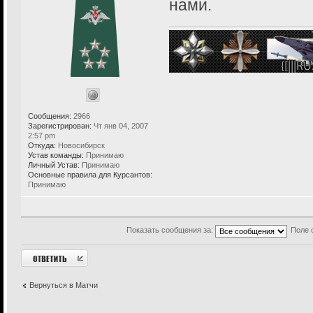
нами.
Сообщения:
2966
Зарегистрирован:
Чт янв 04, 2007
2:57 pm
Откуда:
Новосибирск
Устав команды:
Принимаю
Личный Устав:
Принимаю
Основные правила для Курсантов:
Принимаю
Показать сообщения за:
Поле 
Ответить
Вернуться в Матчи