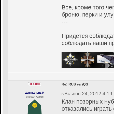
Все, кроме того че
броню, перки и ул
---
Придется соблюдат
соблюдать наши п
Re: RUS vs iQS
Вс июн 24, 2012 4:19
ЦентральныЙ
Генерал Армии
Клан позорных нуб
отказались играть 