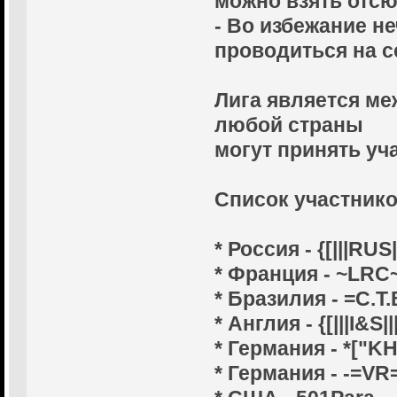
можно взять отсю
- Во избежание н
проводиться на сер
Лига является ме
любой страны
могут принять уча
Cписок участнико
* Россия - {[|||RUS||
* Франция - ~LRC
* Бразилия - =C.T.
* Англия - {[|||I&S|||
* Германия - *["KH
* Германия - -=VR