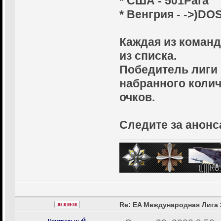
* США - 501Para
* Венгрия - ->)DOS
Каждая из команд
из списка.
Победитель лиги
набранного коли
очков.
Следите за анонс
Re: EA Международная Лига 
ЦентральныЙ