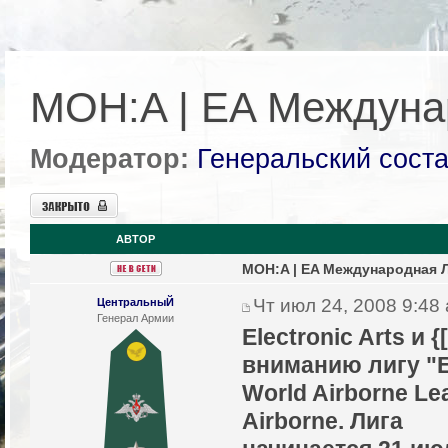
MOH:A | EA Междуна
Модератор:
Генеральский сост
Закрыто
АВТОР
MOH:A | EA Международная Л
Чт июл 24, 2008 9:48
ЦентральныЙ
Генерал Армии
Electronic Arts и 
вниманию лигу "
World Airborne Le
Airborne. Лига