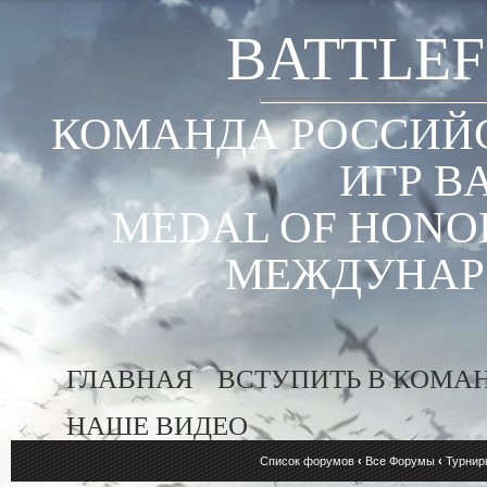
BATTLEF
КОМАНДА РОССИЙС
ИГР B
MEDAL OF HONOR
МЕЖДУНАР
ГЛАВНАЯ
ВСТУПИТЬ В КОМА
НАШЕ ВИДЕО
Список форумов
‹
Все Форумы
‹
Турнир