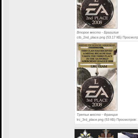
Второе место - Бразилия
ctb_2nd_place.png (53.17 КБ) Просмот
Третье место - Франция
lrc_3rd_place.png (53 КБ) Просмотров: