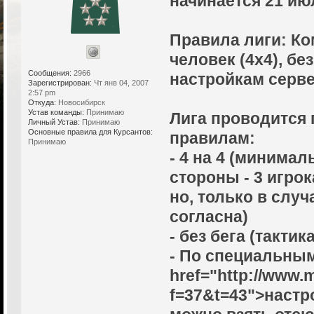
начинается 21 июл
Правила лиги: Ко
человек (4х4), бе
Сообщения:
2966
настройкам серве
Зарегистрирован:
Чт янв 04, 2007
2:57 pm
Откуда:
Новосибирск
Устав команды:
Принимаю
Лига проводится
Личный Устав:
Принимаю
Основные правила для Курсантов:
правилам:
Принимаю
- 4 на 4 (минима
стороны - 3 игрок
но, только в слу
согласна)
- без бега (тактика
- По специальным
href="http://www.
f=37&t=43">настр