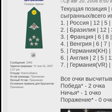
Ср авг 20, 2008 8:50
Генерал Армии
Текущая позиция | п
сыгранных/всего иг
1. | Россия | 12 | 5 |
2. | Бразилия | 12 | 3
3. | Франция | 6 | 8 |
4. | Венгрия | 6 | 7 | 
5. | Германия(KH) | 4
6. | Англия | 2 | 5 | 1
Сообщения:
2966
7. | Германия(VR) | 1
Зарегистрирован:
Чт янв 04, 2007
2:57 pm
Откуда:
Новосибирск
Устав команды:
Принимаю
Все очки высчитыв
Личный Устав:
Принимаю
Основные правила для Курсантов:
Победа* - 2 очка
Принимаю
Ничья* - 1 очко
Поражение* - 0 оч