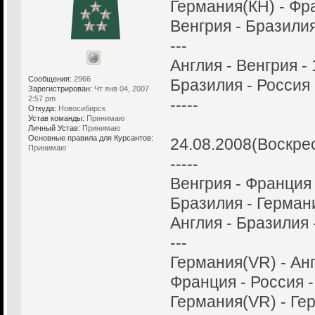
Германия(КH) - Фра
Венгрия - Бразилия
---
Англия - Венгрия - 
Сообщения:
2966
Бразилия - Россия 
Зарегистрирован:
Чт янв 04, 2007
2:57 pm
-----
Откуда:
Новосибирск
Устав команды:
Принимаю
Личный Устав:
Принимаю
Основные правила для Курсантов:
24.08.2008(Воскре
Принимаю
-----
Венгрия - Франция 
Бразилия - Германи
Англия - Бразилия -
---
Германия(VR) - Анг
Франция - Россия -
Германия(VR) - Гер