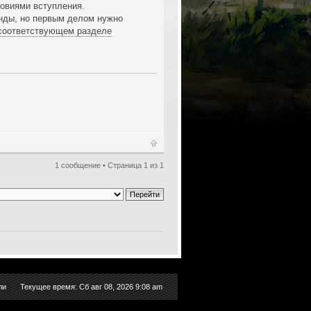
ловиями вступления.
анды, но первым делом нужно
 соответствующем разделе
1 сообщение • Страница
1
из
1
ли
Текущее время: Сб авг 08, 2026 9:08 am