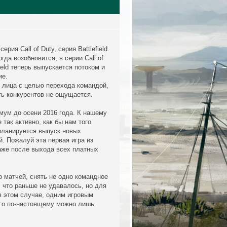
ия Call of Duty, серия Battlefield.
да возобновится, в серии Call of
ield теперь выпускается потоком и
ие.
о лица с целью перехода командой,
сть конкурентов не ощущается.
имум до осени 2016 года. К нашему
так активно, как бы нам того
планируется выпуск новых
. Пожалуй эта первая игра из
даже после выхода всех платных
го матчей, снять не одно командное
 что раньше не удавалось, но для
в этом случае, одним игровым
 его по-настоящему можно лишь