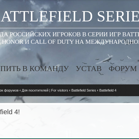
ATTLEFIELD SERI
А РОССИЙСКИХ ИГРОКОВ В СЕРИИ ИГР BATT
 HONOR И CALL OF DUTY НА МЕЖДУНАРОДН
ПИТЬ В КОМАНДУ
УСТАВ
ФОРУМ
ок форумов
‹
Для посетителей | For visitors
‹
Battlefield Series
‹
Battlefield 4
ield 4!