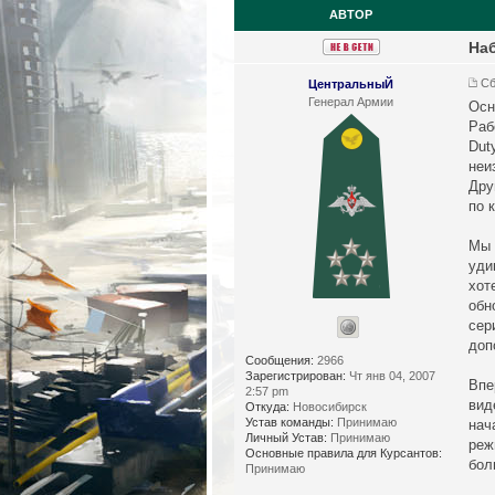
АВТОР
Наб
Сб
ЦентральныЙ
Генерал Армии
Осн
Раб
Dut
неи
Дру
по 
Мы 
уди
хот
обн
сер
доп
Сообщения:
2966
Зарегистрирован:
Чт янв 04, 2007
Впе
2:57 pm
вид
Откуда:
Новосибирск
Устав команды:
Принимаю
нач
Личный Устав:
Принимаю
реж
Основные правила для Курсантов:
бол
Принимаю