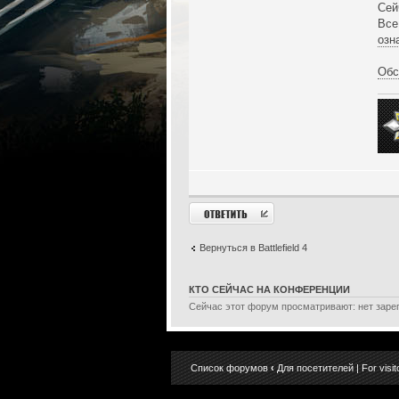
Сей
Все
озн
Обс
Ответить
Вернуться в Battlefield 4
КТО СЕЙЧАС НА КОНФЕРЕНЦИИ
Сейчас этот форум просматривают: нет зарег
Список форумов
‹
Для посетителей | For visit