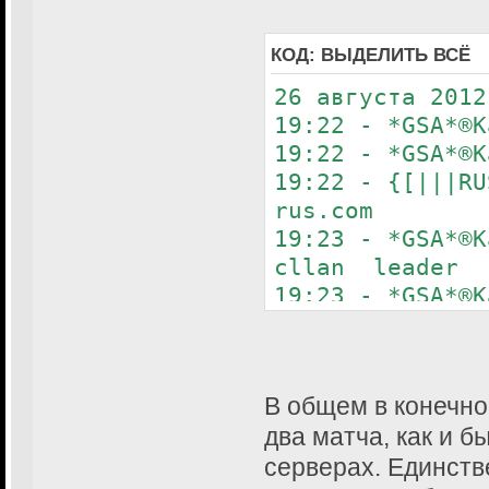
КОД:
ВЫДЕЛИТЬ ВСЁ
26 августа 2012
19:22 - *GSA*®K
19:22 - *GSA*®K
19:22 - {[|||RU
rus.com
19:23 - *GSA*®
cllan leader
19:23 - *GSA*®
play only esl r
19:23 - *GSA*®K
19:23 - *GSA*®K
В общем в конечно
19:23 - *GSA*®K
два матча, как и б
19:23 - *GSA*®K
19:23 - {[|||RU
серверах. Единств