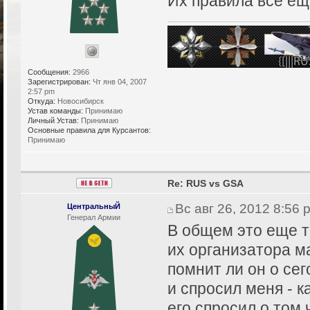
Их правила все ещ
Сообщения:
2966
Зарегистрирован:
Чт янв 04, 2007
2:57 pm
Откуда:
Новосибирск
Устав команды:
Принимаю
Личный Устав:
Принимаю
Основные правила для Курсантов:
Принимаю
Re: RUS vs GSA
Вс авг 26, 2012 8:56 
ЦентральныЙ
Генерал Армии
В общем это еще т
их организатора ма
помнит ли он о се
и спросил меня - 
его спросил о том 