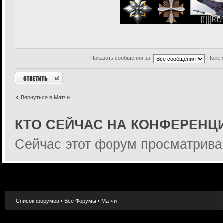
19:26 - *GSA*®
for
19:26 - *GSA*®K
19:26 - *GSA*®
Показать сообщения за:
Поле 
mouth m
19:26 - {[|||RU
Ответить
you thought it'
19:26 - {[|||RU
Вернуться в Матчи
rules before
КТО СЕЙЧАС НА КОНФЕРЕНЦ
19:26 - {[|||RU
EVERYTHING I co
Сейчас этот форум просматрив
19:26 - *GSA*®
orders from no
19:27 - {[|||RU
fucked up my ti
19:27 - {[|||RU
Список форумов
‹
Все Форумы
‹
Матчи
you don't fucki