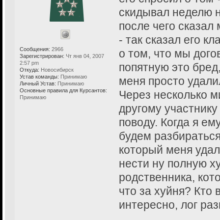
скидывал неделю н
после чего сказал
- так сказал его к
Сообщения:
2966
о том, что мы дог
Зарегистрирован:
Чт янв 04, 2007
2:57 pm
попятную это бред,
Откуда:
Новосибирск
Устав команды:
Принимаю
меня просто удали
Личный Устав:
Принимаю
Основные правила для Курсантов:
Через несколько ми
Принимаю
другому участнику 
поводу. Когда я ем
будем разбираться,
который меня удал
нести ну полную х
родственника, кото
что за хуйня? Кто
интересно, лог ра