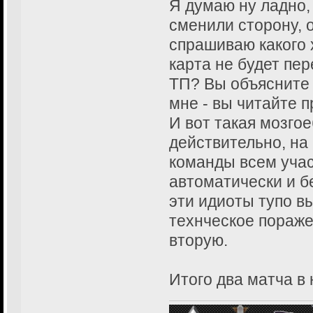
Я думаю ну ладно,
19:25 - *GSA*®
сменили сторону, 
19:25 - {[|||RU
спрашиваю какого 
will be simple
карта не будет пер
19:25 - {[|||RU
ТП? Вы объясните 
not come today 
мне - вы читайте п
19:25 - {[|||RU
И вот такая мозгое
have technical 
действительно, на 
19:25 - {[|||RU
команды всем учас
this I will tel
matches
автоматически и б
19:25 - *GSA*®
эти идиоты тупо в
ur rules
технческое поражен
19:25 - {[|||RU
вторую.
to people how y
19:26 - *GSA*®
Итого два матча в 
19:26 - {[|||RU
to your esl opp