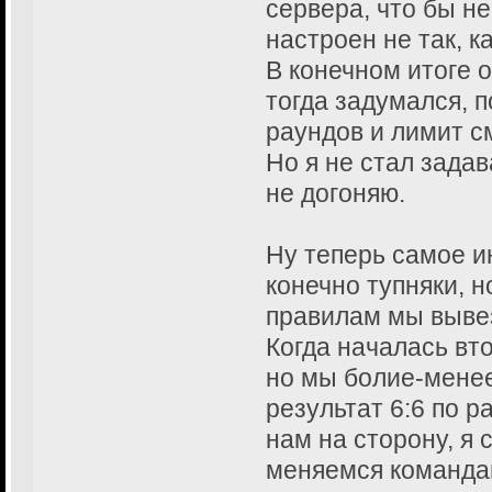
19:23 - {[|||RU
сервера, что бы не
is that mean?
настроен не так, к
19:23 - {[|||RU
В конечном итоге о
this match A WE
тогда задумался, 
19:23 - {[|||RU
раундов и лимит с
CANCELL THIS MA
Но я не стал задав
19:23 - {[|||RU
не догоняю.
DEAL!
19:24 - {[|||RU
Ну теперь самое и
what we going t
конечно тупняки, 
19:24 - {[|||RU
правилам мы выве
not come on thi
Когда началась вт
19:24 - {[|||RU
technical defea
но мы болие-менее
19:24 - {[|||RU
результат 6:6 по р
proofs of our d
нам на сторону, я 
19:24 - {[|||RU
меняемся команда
logs, and every