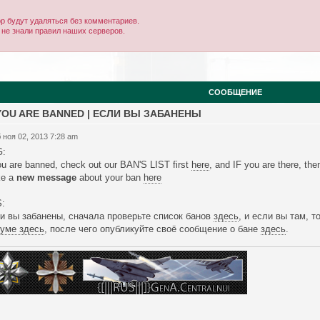
р будут удаляться без комментариев.
 не знали правил наших серверов.
СООБЩЕНИЕ
 YOU ARE BANNED | ЕСЛИ ВЫ ЗАБАНЕНЫ
 ноя 02, 2013 7:28 am
:
ou are banned, check out our BAN'S LIST first
here
, and IF you are there, th
e a
new message
about your ban
here
:
и вы забанены, сначала проверьте список банов
здесь
, и если вы там, т
уме здесь
, после чего опубликуйте своё сообщение о бане
здесь
.