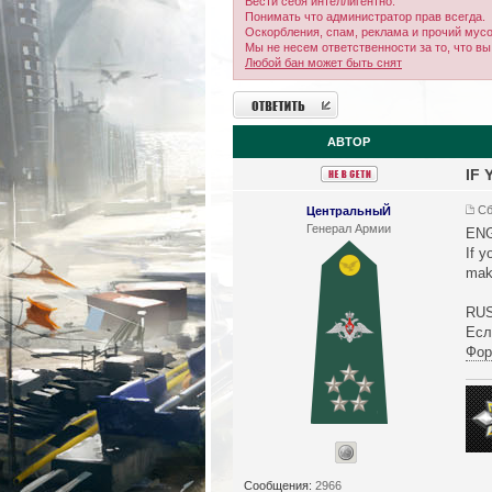
Вести себя интеллигентно.
Понимать что администратор прав всегда.
Оскорбления, спам, реклама и прочий мусо
Мы не несем ответственности за то, что вы
Любой бан может быть снят
Ответить
АВТОР
IF
Сб
ЦентральныЙ
Генерал Армии
ENG
If y
mak
RUS
Есл
Фор
Сообщения:
2966