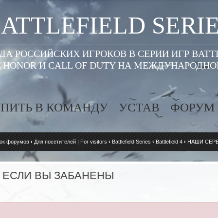
ATTLEFIELD SERI
А РОССИЙСКИХ ИГРОКОВ В СЕРИИ ИГР BATT
 HONOR И CALL OF DUTY НА МЕЖДУНАРОДН
ПИТЬ В КОМАНДУ
УСТАВ
ФОРУМ
ок форумов
‹
Для посетителей | For visitors
‹
Battlefield Series
‹
Battlefield 4
‹
НАШИ СЕРВ
| ЕСЛИ ВЫ ЗАБАНЕНЫ