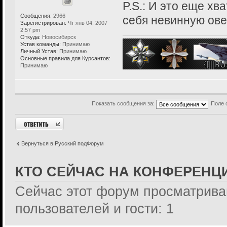
P.S.: И это еще хв
Сообщения:
2966
себя невинную ове
Зарегистрирован:
Чт янв 04, 2007
2:57 pm
Откуда:
Новосибирск
Устав команды:
Принимаю
Личный Устав:
Принимаю
Основные правила для Курсантов:
Принимаю
Показать сообщения за:
Поле 
Ответить
Вернуться в Русский подФорум
КТО СЕЙЧАС НА КОНФЕРЕНЦ
Сейчас этот форум просматрива
пользователей и гости: 1