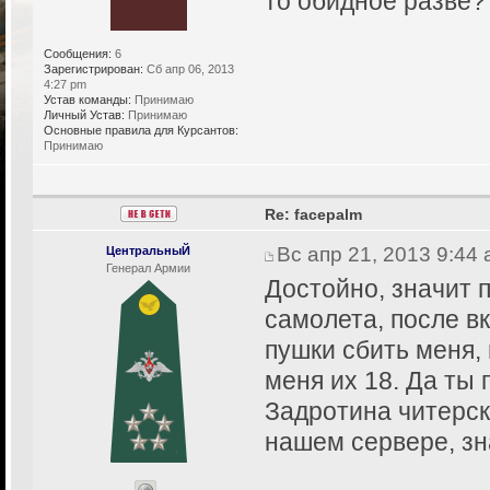
то обидное разве?
Сообщения:
6
Зарегистрирован:
Сб апр 06, 2013
4:27 pm
Устав команды:
Принимаю
Личный Устав:
Принимаю
Основные правила для Курсантов:
Принимаю
Re: facepalm
Вс апр 21, 2013 9:44
ЦентральныЙ
Генерал Армии
Достойно, значит 
самолета, после в
пушки сбить меня, 
меня их 18. Да ты 
Задротина читерска
нашем сервере, зн