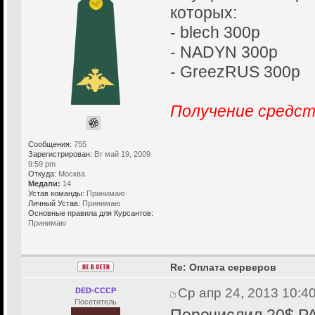
которых:
- blech 300р
- NADYN 300р
- GreezRUS 300р
Получение средст
Сообщения:
755
Зарегистрирован:
Вт май 19, 2009
9:59 pm
Откуда:
Москва
Медали:
14
Устав команды:
Принимаю
Личный Устав:
Принимаю
Основные правила для Курсантов:
Принимаю
Re: Оплата серверов
Ср апр 24, 2013 10:4
DED-CCCP
Посетитель