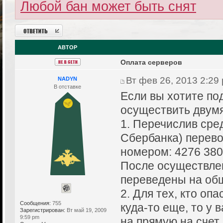
Любой бан может быть снят
Ответить
АВТОР
Оплата серверов
Вт фев 26, 2013 2:29
NADYN
В отставке
Если вы хотите по
осуществить двумя
1. Перечислив сре
Сбербанка) перевод
номером: 4276 380
После осуществлен
переведены на об
2. Для тех, кто оп
Сообщения:
755
куда-то еще, то у 
Зарегистрирован:
Вт май 19, 2009
9:59 pm
на прямую на счет