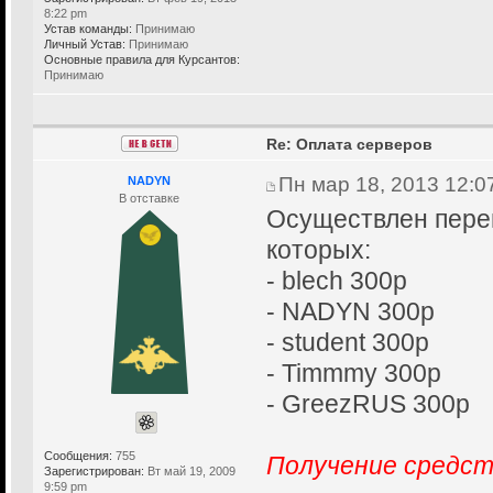
8:22 pm
Устав команды:
Принимаю
Личный Устав:
Принимаю
Основные правила для Курсантов:
Принимаю
Re: Оплата серверов
Пн мар 18, 2013 12:0
NADYN
В отставке
Осуществлен перев
которых:
- blech 300р
- NADYN 300р
- student 300р
- Timmmy 300р
- GreezRUS 300р
Сообщения:
755
Получение средст
Зарегистрирован:
Вт май 19, 2009
9:59 pm