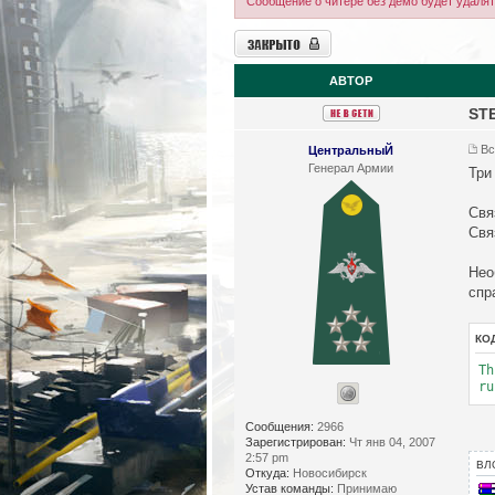
Сообщение о читере без демо будет удаля
Закрыто
АВТОР
ST
Вс
ЦентральныЙ
Генерал Армии
Три
Свя
Свя
Нео
спр
КО
Th
ru
Сообщения:
2966
Зарегистрирован:
Чт янв 04, 2007
2:57 pm
ВЛ
Откуда:
Новосибирск
Устав команды:
Принимаю