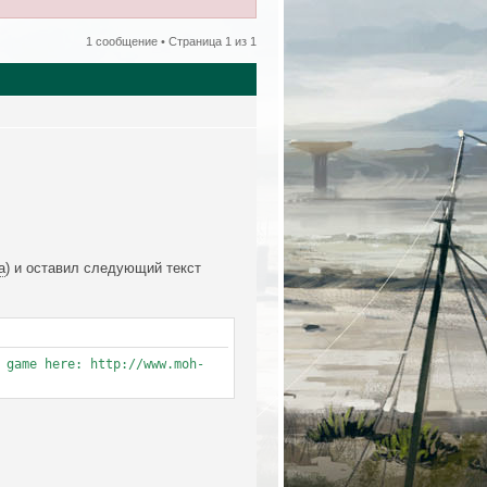
1 сообщение • Страница
1
из
1
а
) и оставил следующий текст
 game here: http://www.moh-