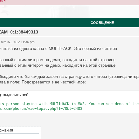
ться
СООБЩЕНИЕ
EAM_0:1:38449313
 окт 07, 2012 11:36 pm
 читака из одного клана с MULTIHACK. Это первый из читаков.
занный с этим читером на демо, находится
на этой странице
занный с этим читером на демо, находится
на этой странице
бходимо что бы каждый зашел на страницу этого читера (
страница читер
ава в поле: Подозревается в не честной игре:
Д:
ВЫДЕЛИТЬ ВСЁ
is person playing with MULTIHACK in MW3. You can see demo of the
s.com/phorum/viewtopic.php?f=78&t=2483
ОЖЕНИЯ