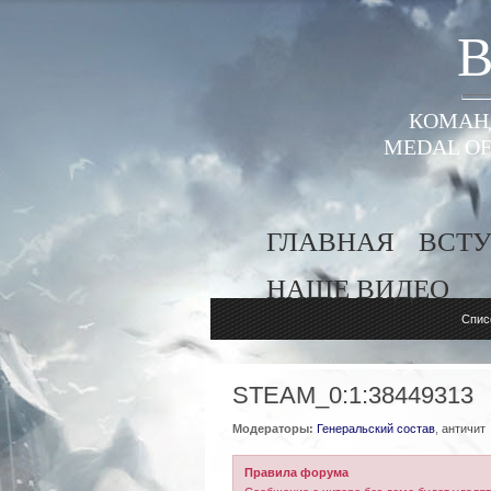
B
КОМАНД
MEDAL OF
ГЛАВНАЯ
ВСТУ
НАШЕ ВИДЕО
Спис
STEAM_0:1:38449313
Модераторы:
Генеральский состав
,
античит
Правила форума