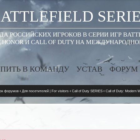
ATTLEFIELD SERI
А РОССИЙСКИХ ИГРОКОВ В СЕРИИ ИГР BATT
 HONOR И CALL OF DUTY НА МЕЖДУНАРОДН
ПИТЬ В КОМАНДУ
УСТАВ
ФОРУМ
ок форумов
‹
Для посетителей | For visitors
‹
Call of Duty SERIES
‹
Call of Duty: Modern W