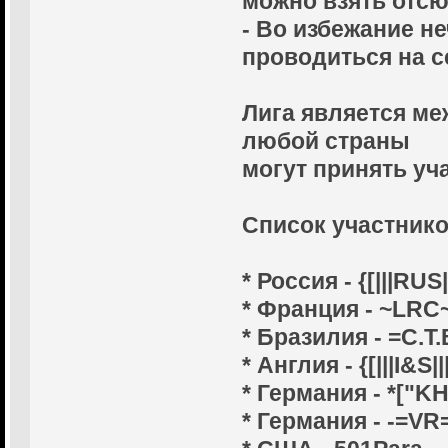
можно взять отсю
- Во избежание н
проводиться на сер
Лига является ме
любой страны
могут принять уча
Cписок участнико
* Россия - {[|||RUS||
* Франция - ~LRC
* Бразилия - =C.T.
* Англия - {[|||I&S|||
* Германия - *["KH
* Германия - -=VR