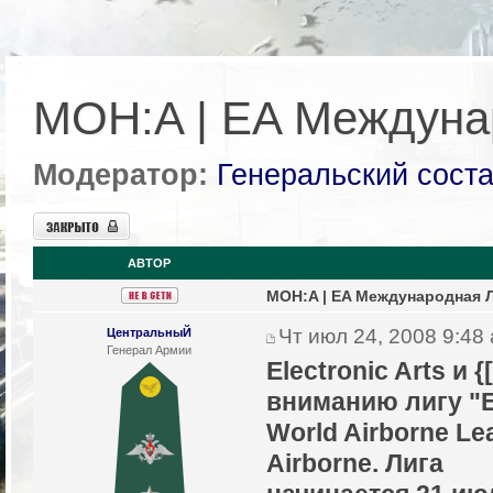
MOH:A | EA Междуна
Модератор:
Генеральский сост
Закрыто
АВТОР
MOH:A | EA Международная Л
Чт июл 24, 2008 9:48
ЦентральныЙ
Генерал Армии
Electronic Arts и 
вниманию лигу "
World Airborne Le
Airborne. Лига