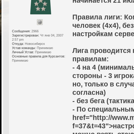
начинается 21 июл
Правила лиги: Ко
человек (4х4), бе
Сообщения:
2966
настройкам серве
Зарегистрирован:
Чт янв 04, 2007
2:57 pm
Откуда:
Новосибирск
Устав команды:
Принимаю
Лига проводится
Личный Устав:
Принимаю
Основные правила для Курсантов:
правилам:
Принимаю
- 4 на 4 (минима
стороны - 3 игрок
но, только в слу
согласна)
- без бега (тактика
- По специальным
href="http://www.
f=37&t=43">настр