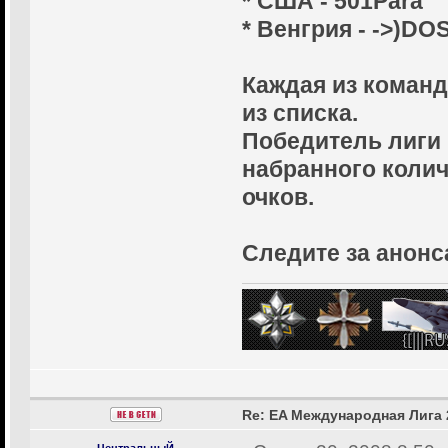
* США - 501Para
* Венгрия - ->)DOS
Каждая из команд
из списка.
Победитель лиги
набранного коли
очков.
Следите за анонс
Re: EA Международная Лига 
ЦентральныЙ