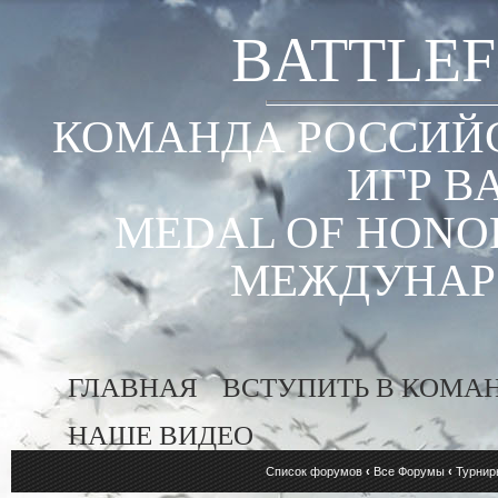
BATTLEF
КОМАНДА РОССИЙС
ИГР B
MEDAL OF HONOR
МЕЖДУНАР
ГЛАВНАЯ
ВСТУПИТЬ В КОМА
НАШЕ ВИДЕО
Список форумов
‹
Все Форумы
‹
Турнир