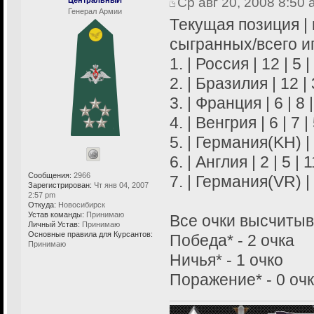
Ср авг 20, 2008 8:50
Генерал Армии
Текущая позиция | п
сыгранных/всего иг
1. | Россия | 12 | 5 |
2. | Бразилия | 12 | 3
3. | Франция | 6 | 8 |
4. | Венгрия | 6 | 7 | 
5. | Германия(KH) | 4
6. | Англия | 2 | 5 | 1
Сообщения:
2966
7. | Германия(VR) | 1
Зарегистрирован:
Чт янв 04, 2007
2:57 pm
Откуда:
Новосибирск
Устав команды:
Принимаю
Все очки высчитыв
Личный Устав:
Принимаю
Основные правила для Курсантов:
Победа* - 2 очка
Принимаю
Ничья* - 1 очко
Поражение* - 0 оч