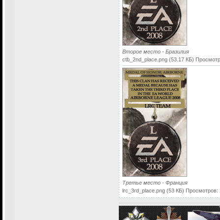
Второе место - Бразилия
ctb_2nd_place.png (53.17 КБ) Просмот
Третье место - Франция
lrc_3rd_place.png (53 КБ) Просмотров: