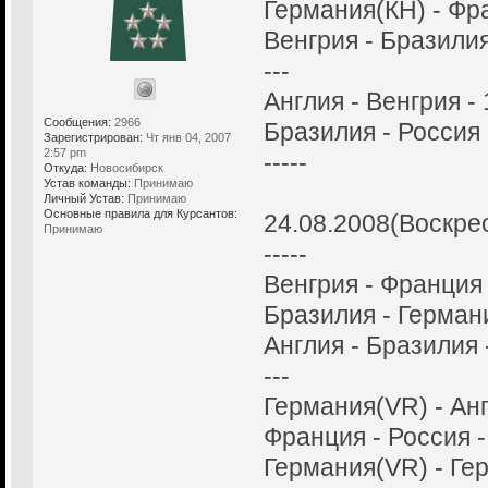
Германия(КH) - Фра
Венгрия - Бразилия
---
Англия - Венгрия - 
Сообщения:
2966
Бразилия - Россия 
Зарегистрирован:
Чт янв 04, 2007
2:57 pm
-----
Откуда:
Новосибирск
Устав команды:
Принимаю
Личный Устав:
Принимаю
Основные правила для Курсантов:
24.08.2008(Воскре
Принимаю
-----
Венгрия - Франция 
Бразилия - Германи
Англия - Бразилия -
---
Германия(VR) - Анг
Франция - Россия -
Германия(VR) - Гер