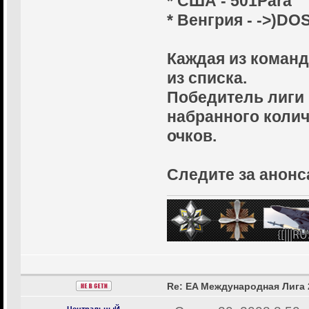
* США - 501Para
* Венгрия - ->)DOS
Каждая из команд
из списка.
Победитель лиги
набранного коли
очков.
Следите за анонс
Re: EA Международная Лига 
ЦентральныЙ