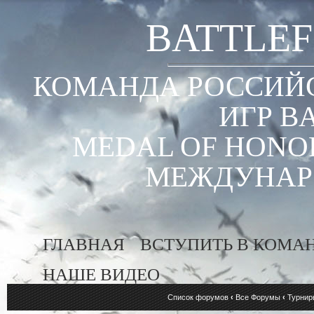
BATTLEF
КОМАНДА РОССИЙС
ИГР B
MEDAL OF HONOR
МЕЖДУНАР
ГЛАВНАЯ
ВСТУПИТЬ В КОМА
НАШЕ ВИДЕО
Список форумов
‹
Все Форумы
‹
Турнир