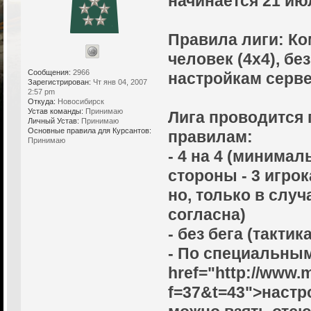
начинается 21 июл
Правила лиги: Ко
человек (4х4), бе
Сообщения:
2966
настройкам серве
Зарегистрирован:
Чт янв 04, 2007
2:57 pm
Откуда:
Новосибирск
Устав команды:
Принимаю
Лига проводится
Личный Устав:
Принимаю
Основные правила для Курсантов:
правилам:
Принимаю
- 4 на 4 (минима
стороны - 3 игрок
но, только в слу
согласна)
- без бега (тактика
- По специальным
href="http://www.
f=37&t=43">настр