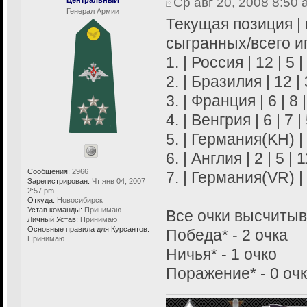
Ср авг 20, 2008 8:50
Генерал Армии
Текущая позиция | п
сыгранных/всего иг
1. | Россия | 12 | 5 |
2. | Бразилия | 12 | 3
3. | Франция | 6 | 8 |
4. | Венгрия | 6 | 7 | 
5. | Германия(KH) | 4
6. | Англия | 2 | 5 | 1
Сообщения:
2966
7. | Германия(VR) | 1
Зарегистрирован:
Чт янв 04, 2007
2:57 pm
Откуда:
Новосибирск
Устав команды:
Принимаю
Все очки высчитыв
Личный Устав:
Принимаю
Основные правила для Курсантов:
Победа* - 2 очка
Принимаю
Ничья* - 1 очко
Поражение* - 0 оч