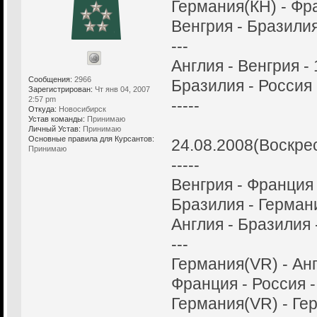
Германия(КH) - Фра
Венгрия - Бразилия
---
Англия - Венгрия - 
Сообщения:
2966
Бразилия - Россия 
Зарегистрирован:
Чт янв 04, 2007
2:57 pm
-----
Откуда:
Новосибирск
Устав команды:
Принимаю
Личный Устав:
Принимаю
Основные правила для Курсантов:
24.08.2008(Воскре
Принимаю
-----
Венгрия - Франция 
Бразилия - Германи
Англия - Бразилия -
---
Германия(VR) - Анг
Франция - Россия -
Германия(VR) - Гер