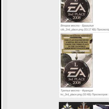
Второе место - Бразилия
ctb_2nd_place.png (53.17 КБ) Просмот
Третье место - Франция
lrc_3rd_place.png (53 КБ) Просмотров: