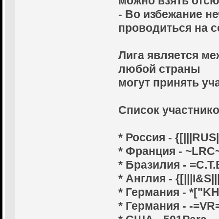
можно взять отсю
- Во избежание н
проводиться на сер
Лига является ме
любой страны
могут принять уча
Cписок участнико
* Россия - {[|||RUS||
* Франция - ~LRC
* Бразилия - =C.T.
* Англия - {[|||I&S|||
* Германия - *["KH
* Германия - -=VR