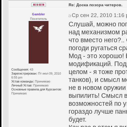
Re: Доска позора читеров.
Ср сен 22, 2010 1:16
Gambler
Посетитель
Слушай, можно поп
над механизмом ра
что вместо него?.
погоди ругаться ср
Мод - это хорошо!
модификаций. Подр
Сообщения:
43
целом - я тоже пр
Зарегистрирован:
Пт июл 09, 2010
6:55 pm
танков), и смысл м
Устав команды:
Принимаю
Личный Устав:
Принимаю
не в новом оружии 
Основные правила для Курсантов:
Принимаю
выпилить! Смысл 
возможностей по у
гораздо лучше панк
будет.