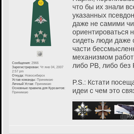
что бы их знали вс
указанных псевдон
даже не самими чи
ориентироваться на
сидеть люди даже с
части бессмыслен
механизмом работ
Сообщения:
2966
либо PB, либо без 
Зарегистрирован:
Чт янв 04, 2007
2:57 pm
Откуда:
Новосибирск
Устав команды:
Принимаю
P.S.: Кстати посещ
Личный Устав:
Принимаю
Основные правила для Курсантов:
идеи с чем это св
Принимаю