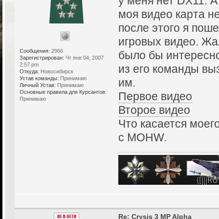
у меня нет DX11. А
моя видео карта н
после этого я пош
игровых видео. Жал
Сообщения:
2966
было бы интересно
Зарегистрирован:
Чт янв 04, 2007
2:57 pm
из его команды вы
Откуда:
Новосибирск
Устав команды:
Принимаю
им.
Личный Устав:
Принимаю
Основные правила для Курсантов:
Первое видео
Принимаю
Второе видео
Что касается моег
с MOHW.
Re: Crysis 3 MP Alpha