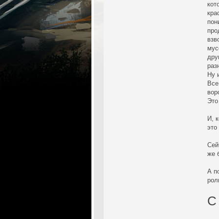
кот
кра
пон
про
взв
мус
дру
раз
Ну 
Все
вор
Это
И, 
это
Сей
же 
А п
рол
С