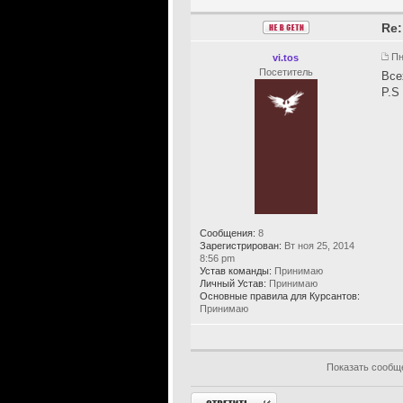
Re:
Пн
vi.tos
Посетитель
Все
P.S
Сообщения:
8
Зарегистрирован:
Вт ноя 25, 2014
8:56 pm
Устав команды:
Принимаю
Личный Устав:
Принимаю
Основные правила для Курсантов:
Принимаю
Показать сообщ
Ответить