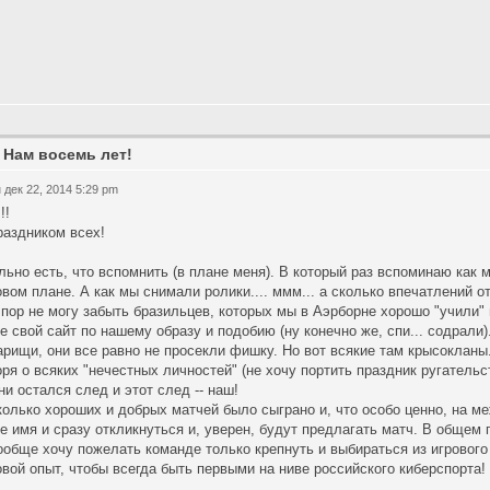
 Нам восемь лет!
 дек 22, 2014 5:29 pm
!!
раздником всех!
льно есть, что вспомнить (в плане меня). В который раз вспоминаю как м
овом плане. А как мы снимали ролики.... ммм... а сколько впечатлений о
 пор не могу забыть бразильцев, которых мы в Аэрборне хорошо "учили"
е свой сайт по нашему образу и подобию (ну конечно же, спи... содрали)
арищи, они все равно не просекли фишку. Но вот всякие там крысокланы..
оря о всяких "нечестных личностей" (не хочу портить праздник ругатель
ни остался след и этот след -- наш!
колько хороших и добрых матчей было сыграно и, что особо ценно, на м
е имя и сразу откликнуться и, уверен, будут предлагать матч. В общем 
ообще хочу пожелать команде только крепнуть и выбираться из игрового
овой опыт, чтобы всегда быть первыми на ниве российского киберспорта!