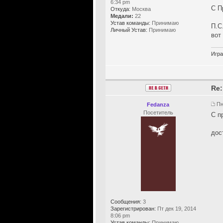
6:34 pm
С П
Откуда:
Москва
Медали:
22
Устав команды:
Принимаю
П.С
Личный Устав:
Принимаю
вот
Игра
Re:
Пн
Fedanza
Посетитель
С п
дос
Сообщения:
3
Зарегистрирован:
Пт дек 19, 2014
8:06 pm
Устав команды:
Принимаю