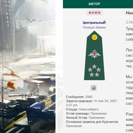
АВТОР
Нам
Пн
ЦентральныЙ
Генерал Армии
Тра
нам
соб
Пос
сис
игр
тех
Мы 
осн
гор
люд
Сообщения:
2966
ком
Зарегистрирован:
Чт янв 04, 2007
сос
2:57 pm
Откуда:
Новосибирск
Устав команды:
Принимаю
Раз
Личный Устав:
Принимаю
ком
Основные правила для Курсантов:
меж
Принимаю
соб