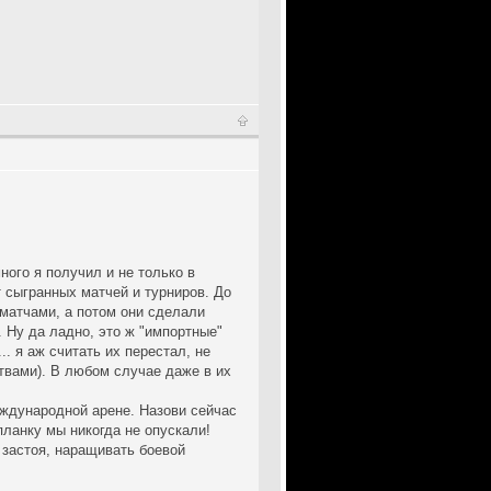
ного я получил и не только в
т сыгранных матчей и турниров. До
 матчами, а потом они сделали
. Ну да ладно, это ж "импортные"
. я аж считать их перестал, не
ствами). В любом случае даже в их
еждународной арене. Назови сейчас
планку мы никогда не опускали!
 застоя, наращивать боевой