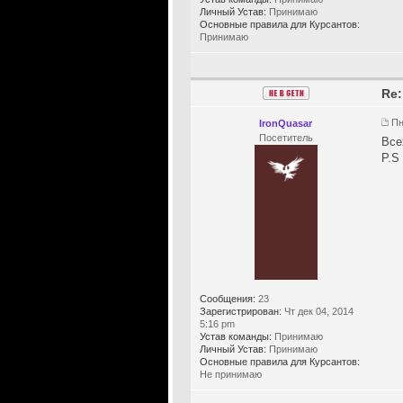
Личный Устав:
Принимаю
Основные правила для Курсантов:
Принимаю
Re:
Пн
IronQuasar
Посетитель
Все
P.S
Сообщения:
23
Зарегистрирован:
Чт дек 04, 2014
5:16 pm
Устав команды:
Принимаю
Личный Устав:
Принимаю
Основные правила для Курсантов:
Не принимаю