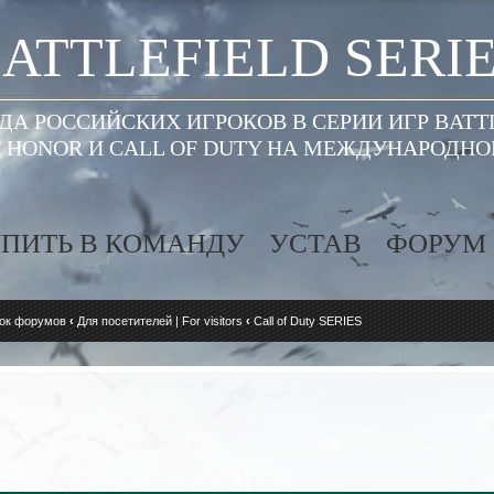
ATTLEFIELD SERI
А РОССИЙСКИХ ИГРОКОВ В СЕРИИ ИГР BATT
 HONOR И CALL OF DUTY НА МЕЖДУНАРОДН
ПИТЬ В КОМАНДУ
УСТАВ
ФОРУМ
ок форумов
‹
Для посетителей | For visitors
‹
Call of Duty SERIES