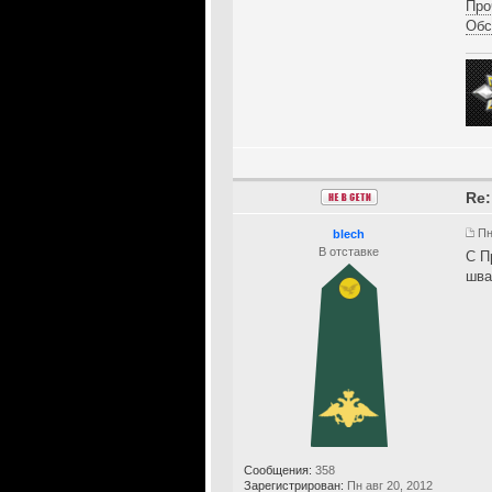
Про
Обс
Re:
Пн
blech
В отставке
С П
шва
Сообщения:
358
Зарегистрирован:
Пн авг 20, 2012