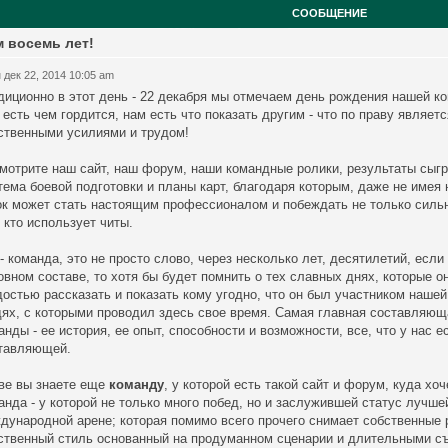
СООБЩЕНИЕ
 восемь лет!
 дек 22, 2014 10:05 am
диционно в этот день - 22 декабря мы отмечаем день рождения нашей ко
 есть чем гордится, нам есть что показать другим - что по праву являет
ственными усилиями и трудом!
мотрите наш сайт, наш форум, наши командные ролики, результаты сыгра
тема боевой подготовки и планы карт, благодаря которым, даже не имея 
ок может стать настоящим профессионалом и побеждать не только сильн
, кто использует читы.
- команда, это не просто слово, через несколько лет, десятилетий, если 
овном составе, то хотя бы будет помнить о тех славных днях, которые о
достью рассказать и показать кому угодно, что он был участником нашей
ях, с которыми проводил здесь свое время. Самая главная составляющ
анды - ее история, ее опыт, способности и возможности, все, что у нас 
тавляющей.
ве вы знаете еще
команду
, у которой есть такой сайт и форум, куда хо
анда - у которой не только много побед, но и заслужившей статус лучш
дународной арене; которая помимо всего прочего снимает собственные 
ственный стиль основанный на продуманном сценарии и длительными съ