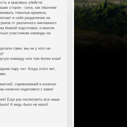
усть и красивых убийств;
ших сторон - сила, как обычном
реживать тяжелые времена;
лючает в себя разделение на
роков от различного никчемного
ма боевой подготовки; и многое
олько участникам команды на
делали сами, мы ни у кого не
у!
ругую команду или тем более клан!
едние пару лет. Когда этого нет,
ими.
матчей, соревнований и конечно
 мы конечно поделимся с вами!
ник! Еще раз посмотреть все наши
 было! А ведь было не мало!