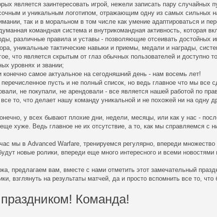
орых является заинтересовать игрой, нежели записать пару случайных п
сочным и уникальным логотипом, отражающим одну из самых сильных на
имании, так и в моральном в том числе как умение адаптироваться и пе
думанная командная система и внутрикомандная активность, которая вк
оды, различные правила и уставы - позволяющие отсеивать достойных иг
ора, уникальные тактические навыки и приемы, медали и награды, систе
гое, что является скрытым от глаз обычных пользователей и доступно т
ных уровнях и звании;
и конечно самое актуальное на сегодняшний день - нам восемь лет!
 перечисленное пусть и не полный список, но ведь главное что мы все с
овали, не покупали, не арендовали - все является нашей работой по прав
 все то, что делает нашу команду уникальной и не похожей ни на одну д
конечно, у всех бывают плохие дни, недели, месяцы, или как у нас - посл
 еще хуже. Ведь главное не их отсутствие, а то, как мы справляемся с н
час мы в Advanced Warfare, тренируемся регулярно, впереди множество 
будут новые ролики, впереди еще много интересного и всеми новостями
ока, предлагаем вам, вместе с нами отметить этот замечательный празд
ики, взглянуть на результаты матчей, да и просто вспомнить все то, что
 праздником! Команда!