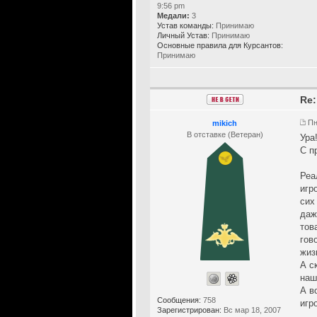
9:56 pm
Медали:
3
Устав команды:
Принимаю
Личный Устав:
Принимаю
Основные правила для Курсантов:
Принимаю
Re:
Пн
mikich
В отставке (Ветеран)
Ура!
С п
Реа
игр
сих
даж
тов
гов
жиз
А с
наш
А в
Сообщения:
758
игр
Зарегистрирован:
Вс мар 18, 2007