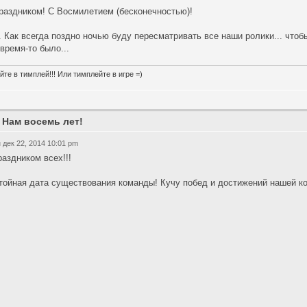
раздником! С Восмилетием (бесконечностью)!
. Как всегда поздно ночью буду пересматривать все наши ролики... чтоб
 время-то было...
йте в тимплей!!! Или тимплейте в игре =)
 Нам восемь лет!
 дек 22, 2014 10:01 pm
раздником всех!!!
тойная дата существования команды! Кучу побед и достижений нашей ко