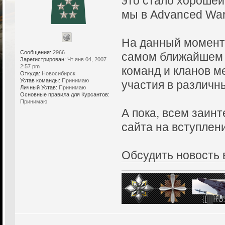
это стало хорошей
мы в Advanced War
На данный момент 
Сообщения:
2966
самом ближайшем 
Зарегистрирован:
Чт янв 04, 2007
2:57 pm
команд и кланов м
Откуда:
Новосибирск
Устав команды:
Принимаю
участия в различн
Личный Устав:
Принимаю
Основные правила для Курсантов:
Принимаю
А пока, всем заин
сайта на вступлен
Обсудить новость 