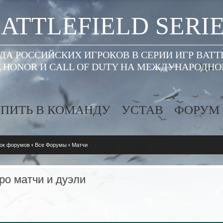
ATTLEFIELD SERI
А РОССИЙСКИХ ИГРОКОВ В СЕРИИ ИГР BATT
 HONOR И CALL OF DUTY НА МЕЖДУНАРОДН
ПИТЬ В КОМАНДУ
УСТАВ
ФОРУМ
ок форумов
‹
Все Форумы
‹
Матчи
о матчи и дуэли