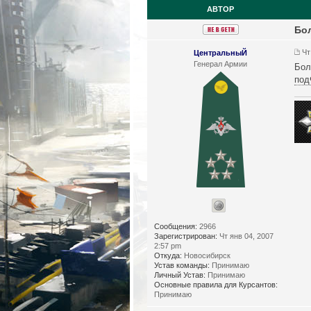
АВТОР
Бо
Чт
ЦентральныЙ
Генерал Армии
Бол
под
Сообщения:
2966
Зарегистрирован:
Чт янв 04, 2007
2:57 pm
Откуда:
Новосибирск
Устав команды:
Принимаю
Личный Устав:
Принимаю
Основные правила для Курсантов:
Принимаю