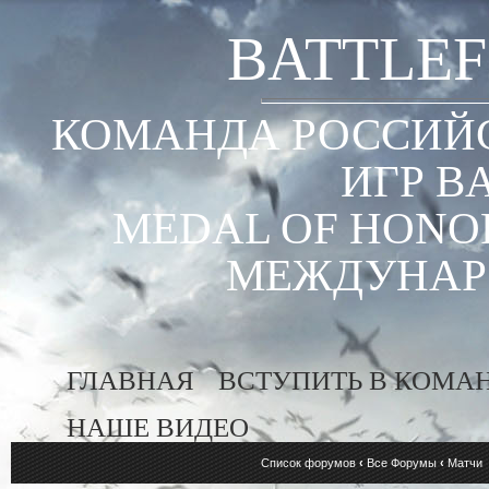
BATTLEF
КОМАНДА РОССИЙС
ИГР B
MEDAL OF HONOR
МЕЖДУНАР
ГЛАВНАЯ
ВСТУПИТЬ В КОМА
НАШЕ ВИДЕО
Список форумов
‹
Все Форумы
‹
Матчи