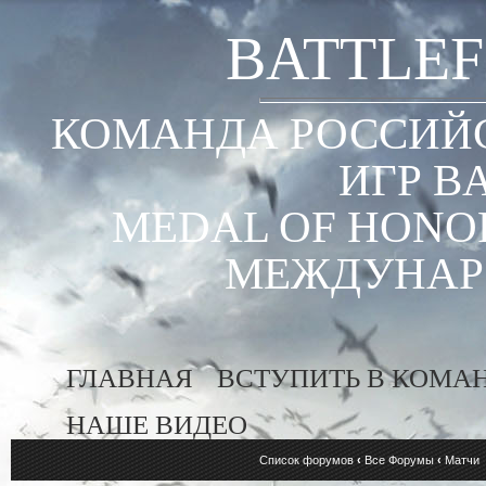
BATTLEF
КОМАНДА РОССИЙС
ИГР B
MEDAL OF HONOR
МЕЖДУНАР
ГЛАВНАЯ
ВСТУПИТЬ В КОМА
НАШЕ ВИДЕО
Список форумов
‹
Все Форумы
‹
Матчи