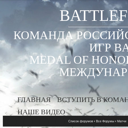
BATTLEF
КОМАНДА РОССИЙС
ИГР B
MEDAL OF HONOR
МЕЖДУНАР
ГЛАВНАЯ
ВСТУПИТЬ В КОМА
НАШЕ ВИДЕО
Список форумов
‹
Все Форумы
‹
Матчи