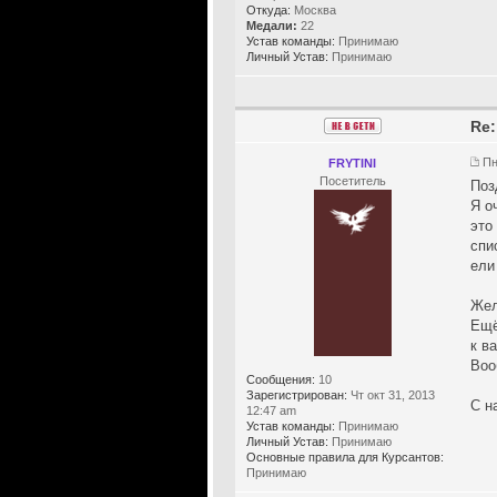
Откуда:
Москва
Медали:
22
Устав команды:
Принимаю
Личный Устав:
Принимаю
Re:
Пн
FRYTINI
Посетитель
Поз
Я о
это
спи
ели
Жел
Ещё
к в
Воо
Сообщения:
10
Зарегистрирован:
Чт окт 31, 2013
С н
12:47 am
Устав команды:
Принимаю
Личный Устав:
Принимаю
Основные правила для Курсантов:
Принимаю