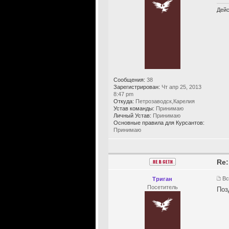
Дейс
Сообщения:
38
Зарегистрирован:
Чт апр 25, 2013
8:47 pm
Откуда:
Петрозаводск,Карелия
Устав команды:
Принимаю
Личный Устав:
Принимаю
Основные правила для Курсантов:
Принимаю
Re:
Вс
Триган
Посетитель
Поз