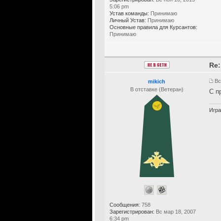
5:06 pm
Устав команды:
Принимаю
Личный Устав:
Принимаю
Основные правила для Курсантов:
Принимаю
Re:
Вс
mikich
В отставке (Ветеран)
С п
Игра
Сообщения:
758
Зарегистрирован:
Вс мар 18, 2007
6:34 pm