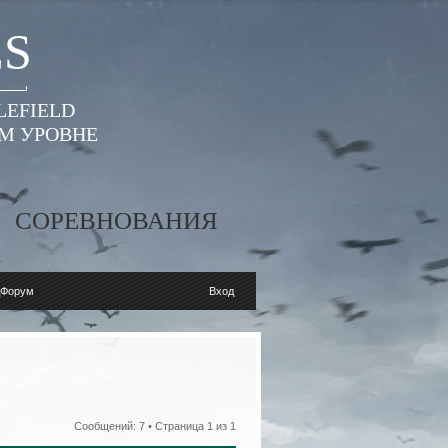
ES
LEFIELD
ОМ УРОВНЕ
СОРЕВНОВАНИЯ
дФорум
Вход
Сообщений: 7 • Страница
1
из
1