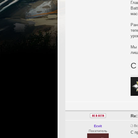
Гла
Bat
мас
Ран
теп
уро
Мы 
лиш
С
Re:
Вс
Ecvit
Посетитель
С п