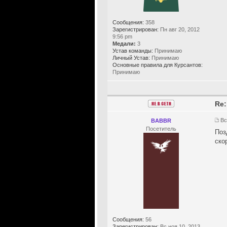
Сообщения:
358
Зарегистрирован:
Пн авг 20, 2012
9:56 pm
Медали:
3
Устав команды:
Принимаю
Личный Устав:
Принимаю
Основные правила для Курсантов:
Принимаю
Re:
Вс
BABBR
Посетитель
Поз
ско
Сообщения:
56
Зарегистрирован:
Вс ноя 10, 2013