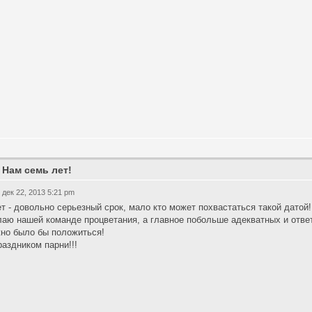
 Нам семь лет!
 дек 22, 2013 5:21 pm
ет - довольно серьезный срок, мало кто может похвастаться такой датой!
аю нашей команде процветания, а главное побольше адекватных и отве
но было бы положиться!
раздником парни!!!