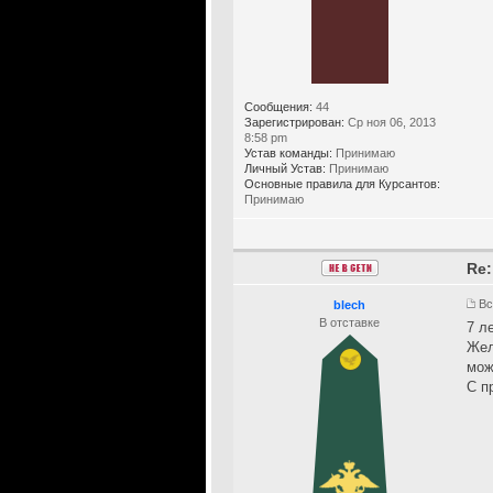
Сообщения:
44
Зарегистрирован:
Ср ноя 06, 2013
8:58 pm
Устав команды:
Принимаю
Личный Устав:
Принимаю
Основные правила для Курсантов:
Принимаю
Re:
Вс
blech
В отставке
7 л
Жел
мож
С п