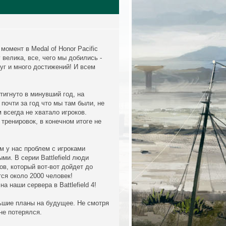
омент в Medal of Honor Pacific
велика, все, чего мы добились -
луг и много достижений! И всем
тигнуто в минувший год, на
 почти за год что мы там были, не
 всегда не хватало игроков.
 тренировок, в конечном итоге не
ам у нас проблем с игроками
ми. В серии Battlefield люди
ов, который вот-вот дойдет до
тся около 2000 человек!
а наши сервера в Battlefield 4!
ольшие планы на будущее. Не смотря
не потерялся.