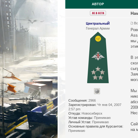
АВТОР
Нам
Вс
ЦентральныЙ
Генерал Армии
Ров
Ass
мы 
эти
В э
ско
сыг
Зая
мог
Мы 
ник
Сообщения:
2966
абс
Зарегистрирован:
Чт янв 04, 2007
200
2:57 pm
Нес
Откуда:
Новосибирск
Устав команды:
Принимаю
Личный Устав:
Принимаю
Сей
Основные правила для Курсантов:
на 
Принимаю