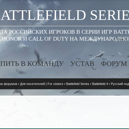
ATTLEFIELD SERI
А РОССИЙСКИХ ИГРОКОВ В СЕРИИ ИГР BATT
 HONOR И CALL OF DUTY НА МЕЖДУНАРОДН
ПИТЬ В КОМАНДУ
УСТАВ
ФОРУМ
ок форумов
‹
Для посетителей | For visitors
‹
Battlefield Series
‹
Battlefield 4
‹
Русский по