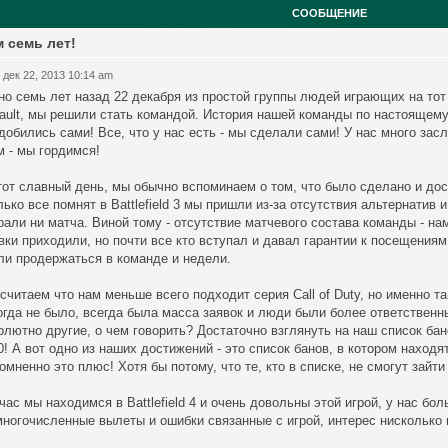
СООБЩЕНИЕ
 семь лет!
 дек 22, 2013 10:14 am
но семь лет назад 22 декабря из простой группы людей играющих на тот м
ault, мы решили стать командой. История нашей команды по настоящему 
добились сами! Все, что у нас есть - мы сделали сами! У нас много зас
м - мы гордимся!
тот славный день, мы обычно вспоминаем о том, что было сделано и дос
лько все помнят в Battlefield 3 мы пришли из-за отсутствия альтернатив и
рали ни матча. Виной тому - отсутствие матчевого состава команды - нам
вки приходили, но почти все кто вступал и давал гарантии к посещениям
ли продержаться в команде и недели.
считаем что нам меньше всего подходит серия Call of Duty, но именно т
огда не было, всегда была масса заявок и люди были более ответственны
олютно другие, о чем говорить? Достаточно взглянуть на наш список бан
0! А вот одно из наших достижений - это список банов, в котором находя
омненно это плюс! Хотя бы потому, что те, кто в списке, не смогут зайти н
час мы находимся в Battlefield 4 и очень довольны этой игрой, у нас б
многочисленные вылеты и ошибки связанные с игрой, интерес нисколько 