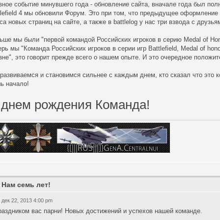
вное событие минувшего года - обновление сайта, вначале года был пол
tlefield 4 мы обновили Форум. Это при том, что предыдущее оформление
са новых страниц на сайте, а также в battlelog у нас три взвода с друзь
ьше мы были "первой командой Российских игроков в серию Medal of Ho
ерь мы "Команда Российских игроков в серии игр Battlefield, Medal of hon
вне", это говорит прежде всего о нашем опыте. И это очередное положит
развиваемся и становимся сильнее с каждым днем, кто сказал что это к
ь начало!
 днем рождения Команда!
 Нам семь лет!
 дек 22, 2013 4:00 pm
раздником вас парни! Новых достижений и успехов нашей команде.