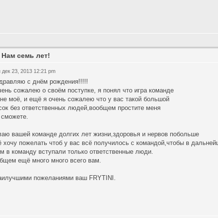
 Нам семь лет!
 дек 23, 2013 12:21 pm
дравляю с днём рождения!!!!!
чень сожалею о своём поступке, я понял что игра команде
 не моё, и ещё я очень сожалею что у вас такой большой
сок без ответственных людей,вообщем простите меня
 сможете.
аю вашей команде долгих лет жизни,здоровья и нервов побольше
 хочу пожелать чтоб у вас всё получилось с командой,чтобы в дальне
ам в команду вступали только ответственные люди.
бщем ещё много много всего вам.
аилучшими пожеланиями ваш FRYTINI.