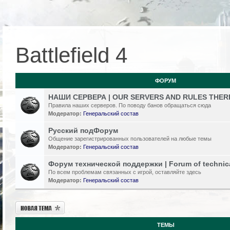
Battlefield 4
ФОРУМ
НАШИ СЕРВЕРА | OUR SERVERS AND RULES THER
Правила наших серверов. По поводу банов обращаться сюда
Модератор:
Генеральский состав
Русский подФорум
Общение зарегистрированных пользователей на любые темы
Модератор:
Генеральский состав
Форум технической поддержки | Forum of technic
По всем проблемам связанных с игрой, оставляйте здесь
Модератор:
Генеральский состав
Новая тема
ТЕМЫ