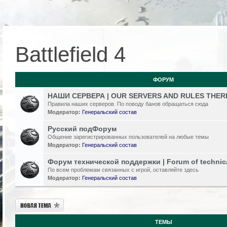
Battlefield 4
ФОРУМ
НАШИ СЕРВЕРА | OUR SERVERS AND RULES THER
Правила наших серверов. По поводу банов обращаться сюда
Модератор:
Генеральский состав
Русский подФорум
Общение зарегистрированных пользователей на любые темы
Модератор:
Генеральский состав
Форум технической поддержки | Forum of technic
По всем проблемам связанных с игрой, оставляйте здесь
Модератор:
Генеральский состав
Новая тема
ТЕМЫ