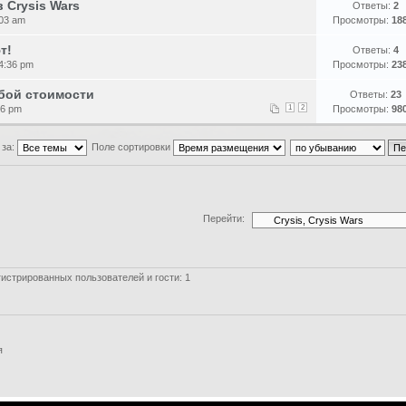
 Crysis Wars
Ответы:
2
:03 am
Просмотры:
18
т!
Ответы:
4
 4:36 pm
Просмотры:
23
бой стоимости
Ответы:
23
06 pm
1
2
Просмотры:
98
 за:
Поле сортировки
Перейти:
истрированных пользователей и гости: 1
я