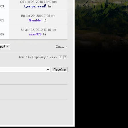
Сб сен 04, 2010 12:42 pm
809
ЦентральныЙ
Вс авг 29, 2010 7:05 pm
851
Gambler
Вс авг 22, 2010 11:16 am
035
sven975
След.
Тем: 14 •
Страница
1
из
2
•
1
2