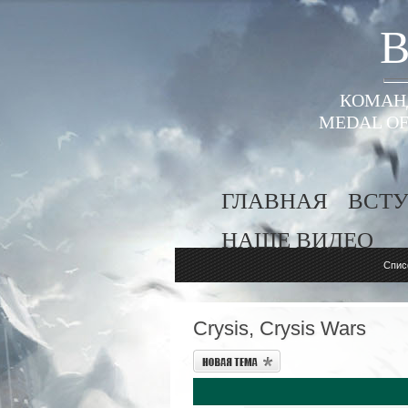
B
КОМАНД
MEDAL OF
ГЛАВНАЯ
ВСТУ
НАШЕ ВИДЕО
Спис
Crysis, Crysis Wars
Новая тема