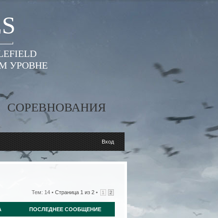
ES
LEFIELD
ОМ УРОВНЕ
СОРЕВНОВАНИЯ
Вход
Тем: 14 •
Страница
1
из
2
•
1
2
А
ПОСЛЕДНЕЕ СООБЩЕНИЕ