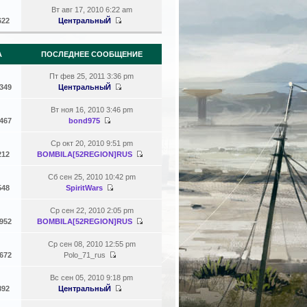
Вт авг 17, 2010 6:22 am
622
ЦентральныЙ
А
ПОСЛЕДНЕЕ СООБЩЕНИЕ
Пт фев 25, 2011 3:36 pm
349
ЦентральныЙ
Вт ноя 16, 2010 3:46 pm
467
bond975
Ср окт 20, 2010 9:51 pm
212
BOMBILA[52REGION]RUS
Сб сен 25, 2010 10:42 pm
548
SpiritWars
Ср сен 22, 2010 2:05 pm
952
BOMBILA[52REGION]RUS
Ср сен 08, 2010 12:55 pm
672
Polo_71_rus
Вс сен 05, 2010 9:18 pm
892
ЦентральныЙ