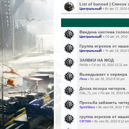
List of banned | Список
ЦентральныЙ
» Вт авг 17, 2010 
Введена система голос
ЦентральныЙ
» Сб авг 14, 2010
Группа игроков от наш
ЦентральныЙ
» Чт авг 19, 2010 
ЗАЯВКИ НА МОД
RbISb » Сб окт 16, 2010 12:11 am
Выкидывает с сервера
Лёха
» Вс авг 29, 2010 8:30 pm
Доска позора читеров.
Polo_71_rus » Пн авг 16, 2010 5:
Просьба забанить чите
SpiritWars
» Вс июл 04, 2010 7:3
группа игроков от наше
CRYSIS
» Вс сен 05, 2010 9:12 p