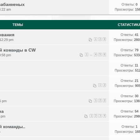
 забанненых
Ответы:
0
6:22 am
Просмотры:
15
ТЕМЫ
СТАТИСТИК
ования
Ответы:
41
 12:29 pm
1
2
3
Просмотры:
280
ей команды в CW
Ответы:
79
...
9:58 pm
1
4
5
6
Просмотры:
533
Ответы:
11
Просмотры:
51
Ответы:
21
1
2
Просмотры:
90
Ответы:
30
06 pm
1
2
3
Просмотры:
136
ра
Ответы:
54
9 pm
1
2
3
4
Просмотры:
298
й команды..
Ответы:
1
m
Просмотры:
16