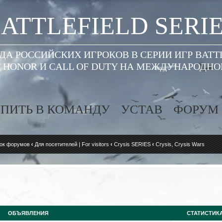
ATTLEFIELD SERI
А РОССИЙСКИХ ИГРОКОВ В СЕРИИ ИГР BATT
 HONOR И CALL OF DUTY НА МЕЖДУНАРОДН
ПИТЬ В КОМАНДУ
УСТАВ
ФОРУМ
ок форумов
‹
Для посетителей | For visitors
‹
Crysis SERIES
‹
Crysis, Crysis Wars
ОБЪЯВЛЕНИЯ
СТАТИСТИК