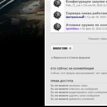
Конфигурации закупки в
Polo_71_rus » Сб сен 04, 2010 11
Сервера снова работаю
ЦентральныЙ
» Ср авг 04, 2010
Атомное оружие по осо
SpiritWars
» Пн фев 15, 2010 11:
Показать темы
Новая тема
Вернуться в Список форумов
КТО СЕЙЧАС НА КОНФЕРЕНЦИИ
Сейчас этот форум просматривают: нет зарег
ПРАВА ДОСТУПА
Вы
не можете
начинать темы
Вы
не можете
отвечать на сообщения
Вы
не можете
редактировать свои сообщени
Вы
не можете
удалять свои сообщения
Вы
не можете
добавлять вложения