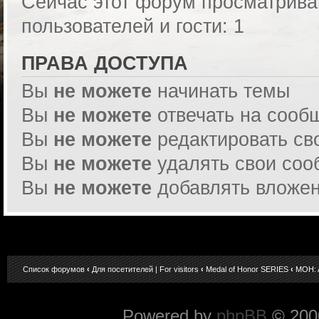
Сейчас этот форум просматрива
пользователей и гости: 1
ПРАВА ДОСТУПА
Вы
не можете
начинать темы
Вы
не можете
отвечать на сооб
Вы
не можете
редактировать св
Вы
не можете
удалять свои со
Вы
не можете
добавлять вложе
Список форумов
‹
Для посетителей | For visitors
‹
Medal of Honor SERIES
‹
MOH: 
Powered by
phpBB
© 2000