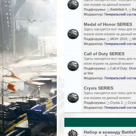
или играем на данный момент
Подфорумы:
Battlefield 4
,
Bat
Модератор:
Генеральский соста
Medal of Honor SERIES
Здесь находятся все темы для по
играли и/или играем на данный 
Подфорумы:
MOH: 2010
,
MO
Модератор:
Генеральский соста
Call of Duty SERIES
Здесь находятся все темы для по
и/или играем на данный момент
Подфорумы:
Call of Duty: Mod
at War
Модератор:
Генеральский соста
Crysis SERIES
Здесь находятся все темы для по
или играем на данный момент
Подфорумы:
Crysis 2
,
Crysi
Модератор:
Генеральский соста
Набор в команду Battlefi