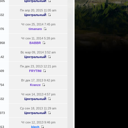
505
ЦентральныЙ
Пн апр 20, 2015 11:05 am
432
ЦентральныЙ
Чт сен 25, 2014 7:45 pm
076
timanaro
Чт сен 11, 2014 5:28 pm
958
BABBR
Вс мар 09, 2014 3:52 am
142
ЦентральныЙ
Пн дек 23, 2013 12:21 pm
609
FRYTINI
Вт дек 17, 2013 9:42 pm
754
Kranze
Чт ноя 14, 2013 4:57 pm
632
ЦентральныЙ
Ср сен 18, 2013 11:29 am
073
ЦентральныЙ
Чт сен 12, 2013 9:46 pm
913
blech