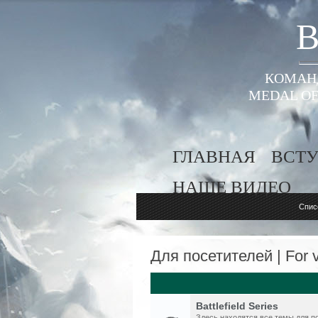
B
КОМАНД
MEDAL OF
ГЛАВНАЯ
ВСТУ
НАШЕ ВИДЕО
Спис
Для посетителей | For v
Battlefield Series
Здесь находятся все темы для пос