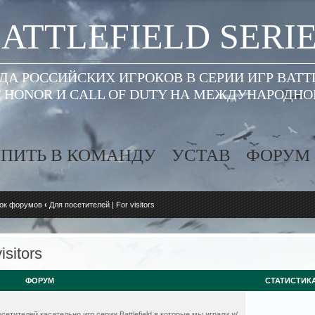
ATTLEFIELD SERI
А РОССИЙСКИХ ИГРОКОВ В СЕРИИ ИГР BATT
 HONOR И CALL OF DUTY НА МЕЖДУНАРОДН
ПИТЬ В КОМАНДУ
УСТАВ
ФОРУМ
ок форумов
‹
Для посетителей | For visitors
isitors
ФОРУМ
СТАТИСТИК
етителей касательно игр серии Battlefield в которые мы играли и/