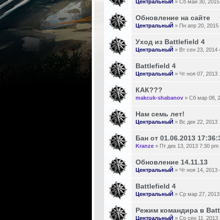
ЦентральныЙ
» Сб май 30, 2015
Обновление на сайте
ЦентральныЙ
» Пн апр 20, 2015
Уход из Battlefield 4
ЦентральныЙ
» Вт сен 23, 2014
Battlefield 4
ЦентральныЙ
» Чт ноя 07, 2013
КАК???
makcuk-shabanov
» Сб мар 08, 
Нам семь лет!
ЦентральныЙ
» Вс дек 22, 2013
Бан от 01.06.2013 17:36
Kranze
» Пт дек 13, 2013 7:30 pm
Обновление 14.11.13
ЦентральныЙ
» Чт ноя 14, 2013
Battlefield 4
ЦентральныЙ
» Ср мар 27, 2013
Режим командира в Battl
ЦентральныЙ
» Ср сен 11, 2013