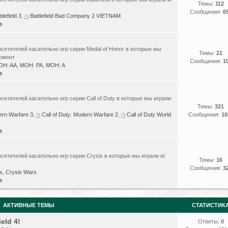
Темы:
112
Сообщения:
6
tlefield 3
,
Battlefield Bad Company 2 VIETNAM
в
сетителей касательно игр серии Medal of Honor в которые мы
Темы:
21
момент
Сообщения:
1
H: AA, MOH: PA, MOH: A
в
сетителей касательно игр серии Call of Duty в которые мы играли
Темы:
321
ern Warfare 3
,
Call of Duty: Modern Warfare 2
,
Call of Duty World
Сообщения:
10
в
сетителей касательно игр серии Crysis в которые мы играли и/
Темы:
16
Сообщения:
3
s, Crysis Wars
в
АКТИВНЫЕ ТЕМЫ
СТАТИСТИК
eld 4!
Ответы:
0