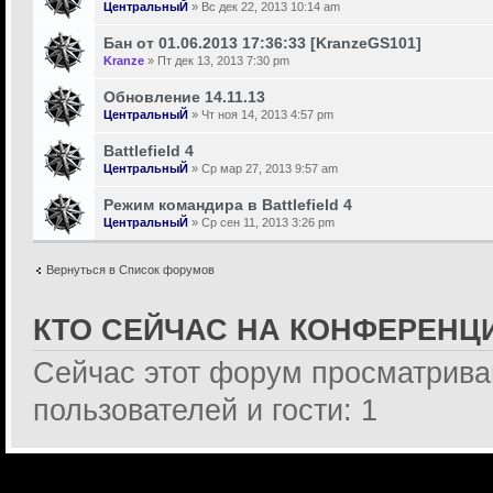
ЦентральныЙ
» Вс дек 22, 2013 10:14 am
Бан от 01.06.2013 17:36:33 [KranzeGS101]
Kranze
» Пт дек 13, 2013 7:30 pm
Обновление 14.11.13
ЦентральныЙ
» Чт ноя 14, 2013 4:57 pm
Battlefield 4
ЦентральныЙ
» Ср мар 27, 2013 9:57 am
Режим командира в Battlefield 4
ЦентральныЙ
» Ср сен 11, 2013 3:26 pm
Вернуться в Список форумов
КТО СЕЙЧАС НА КОНФЕРЕНЦ
Сейчас этот форум просматрива
пользователей и гости: 1