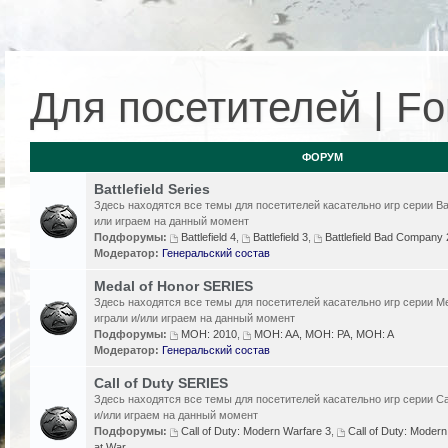
Для посетителей | For
ФОРУМ
Battlefield Series
Здесь находятся все темы для посетителей касательно игр серии Batt
или играем на данный момент
Подфорумы:
Battlefield 4
,
Battlefield 3
,
Battlefield Bad Compan
Модератор:
Генеральский состав
Medal of Honor SERIES
Здесь находятся все темы для посетителей касательно игр серии Me
играли и/или играем на данный момент
Подфорумы:
MOH: 2010
,
MOH: AA, MOH: PA, MOH: A
Модератор:
Генеральский состав
Call of Duty SERIES
Здесь находятся все темы для посетителей касательно игр серии Cal
и/или играем на данный момент
Подфорумы:
Call of Duty: Modern Warfare 3
,
Call of Duty: Modern
at War