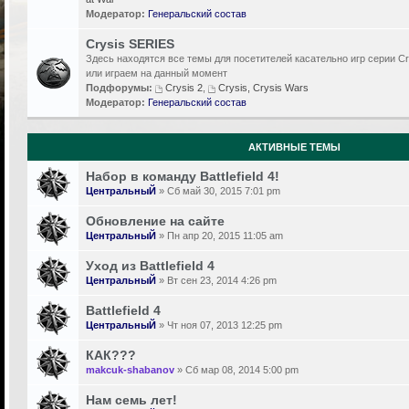
Модератор:
Генеральский состав
Crysis SERIES
Здесь находятся все темы для посетителей касательно игр серии Cr
или играем на данный момент
Подфорумы:
Crysis 2
,
Crysis, Crysis Wars
Модератор:
Генеральский состав
АКТИВНЫЕ ТЕМЫ
Набор в команду Battlefield 4!
ЦентральныЙ
» Сб май 30, 2015 7:01 pm
Обновление на сайте
ЦентральныЙ
» Пн апр 20, 2015 11:05 am
Уход из Battlefield 4
ЦентральныЙ
» Вт сен 23, 2014 4:26 pm
Battlefield 4
ЦентральныЙ
» Чт ноя 07, 2013 12:25 pm
КАК???
makcuk-shabanov
» Сб мар 08, 2014 5:00 pm
Нам семь лет!