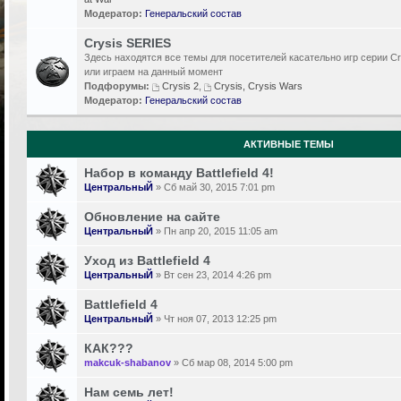
Модератор:
Генеральский состав
Crysis SERIES
Здесь находятся все темы для посетителей касательно игр серии Cr
или играем на данный момент
Подфорумы:
Crysis 2
,
Crysis, Crysis Wars
Модератор:
Генеральский состав
АКТИВНЫЕ ТЕМЫ
Набор в команду Battlefield 4!
ЦентральныЙ
» Сб май 30, 2015 7:01 pm
Обновление на сайте
ЦентральныЙ
» Пн апр 20, 2015 11:05 am
Уход из Battlefield 4
ЦентральныЙ
» Вт сен 23, 2014 4:26 pm
Battlefield 4
ЦентральныЙ
» Чт ноя 07, 2013 12:25 pm
КАК???
makcuk-shabanov
» Сб мар 08, 2014 5:00 pm
Нам семь лет!