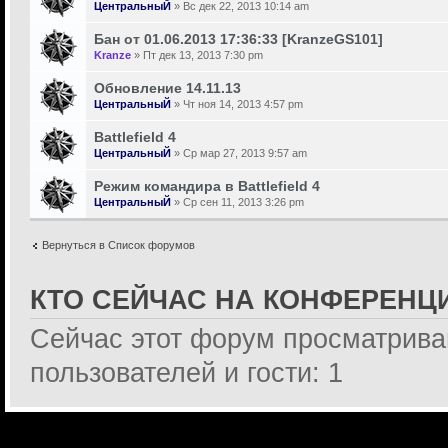
ЦентральныЙ
» Вс дек 22, 2013 10:14 am
Бан от 01.06.2013 17:36:33 [KranzeGS101]
Kranze
» Пт дек 13, 2013 7:30 pm
Обновление 14.11.13
ЦентральныЙ
» Чт ноя 14, 2013 4:57 pm
Battlefield 4
ЦентральныЙ
» Ср мар 27, 2013 9:57 am
Режим командира в Battlefield 4
ЦентральныЙ
» Ср сен 11, 2013 3:26 pm
Вернуться в Список форумов
КТО СЕЙЧАС НА КОНФЕРЕНЦ
Сейчас этот форум просматрива
пользователей и гости: 1