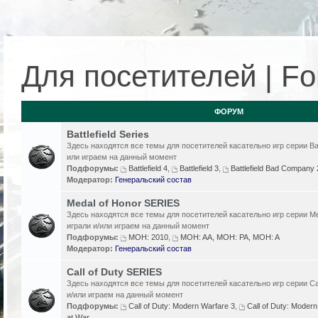
Для посетителей | For
ФОРУМ
Battlefield Series
Здесь находятся все темы для посетителей касательно игр серии Batt
или играем на данный момент
Подфорумы:
Battlefield 4
,
Battlefield 3
,
Battlefield Bad Compan
Модератор:
Генеральский состав
Medal of Honor SERIES
Здесь находятся все темы для посетителей касательно игр серии Me
играли и/или играем на данный момент
Подфорумы:
MOH: 2010
,
MOH: AA, MOH: PA, MOH: A
Модератор:
Генеральский состав
Call of Duty SERIES
Здесь находятся все темы для посетителей касательно игр серии Cal
и/или играем на данный момент
Подфорумы:
Call of Duty: Modern Warfare 3
,
Call of Duty: Modern
at War