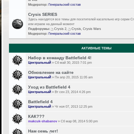
Модератор:
Генеральский состав
Crysis SERIES
Здесь находятся все темы для посетителей касательно игр серии Cr
или играем на данный момент
Подфорумы:
Crysis 2
,
Crysis, Crysis Wars
Модератор:
Генеральский состав
АКТИВНЫЕ ТЕМЫ
Набор в команду Battlefield 4!
ЦентральныЙ
» Сб май 30, 2015 7:01 pm
Обновление на сайте
ЦентральныЙ
» Пн апр 20, 2015 11:05 am
Уход из Battlefield 4
ЦентральныЙ
» Вт сен 23, 2014 4:26 pm
Battlefield 4
ЦентральныЙ
» Чт ноя 07, 2013 12:25 pm
КАК???
makcuk-shabanov
» Сб мар 08, 2014 5:00 pm
Нам семь лет!