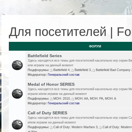
Для посетителей | For
ФОРУМ
Battlefield Series
Здесь находятся все темы для посетителей касательно игр серии Batt
или играем на данный момент
Подфорумы:
Battlefield 4
,
Battlefield 3
,
Battlefield Bad Compan
Модератор:
Генеральский состав
Medal of Honor SERIES
Здесь находятся все темы для посетителей касательно игр серии Me
играли и/или играем на данный момент
Подфорумы:
MOH: 2010
,
MOH: AA, MOH: PA, MOH: A
Модератор:
Генеральский состав
Call of Duty SERIES
Здесь находятся все темы для посетителей касательно игр серии Cal
и/или играем на данный момент
Подфорумы:
Call of Duty: Modern Warfare 3
,
Call of Duty: Modern
at War