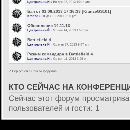
ЦентральныЙ
» Вс дек 22, 2013 10:14 am
Бан от 01.06.2013 17:36:33 [KranzeGS101]
Kranze
» Пт дек 13, 2013 7:30 pm
Обновление 14.11.13
ЦентральныЙ
» Чт ноя 14, 2013 4:57 pm
Battlefield 4
ЦентральныЙ
» Ср мар 27, 2013 9:57 am
Режим командира в Battlefield 4
ЦентральныЙ
» Ср сен 11, 2013 3:26 pm
Вернуться в Список форумов
КТО СЕЙЧАС НА КОНФЕРЕНЦ
Сейчас этот форум просматрива
пользователей и гости: 1