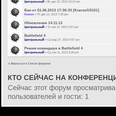
ЦентральныЙ
» Вс дек 22, 2013 10:14 am
Бан от 01.06.2013 17:36:33 [KranzeGS101]
Kranze
» Пт дек 13, 2013 7:30 pm
Обновление 14.11.13
ЦентральныЙ
» Чт ноя 14, 2013 4:57 pm
Battlefield 4
ЦентральныЙ
» Ср мар 27, 2013 9:57 am
Режим командира в Battlefield 4
ЦентральныЙ
» Ср сен 11, 2013 3:26 pm
Вернуться в Список форумов
КТО СЕЙЧАС НА КОНФЕРЕНЦ
Сейчас этот форум просматрива
пользователей и гости: 1