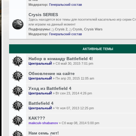
Модератор:
Генеральский состав
Crysis SERIES
Здесь находятся все темы для посетителей касательно игр серии Cr
или играем на данный момент
Подфорумы:
Crysis 2
,
Crysis, Crysis Wars
Модератор:
Генеральский состав
АКТИВНЫЕ ТЕМЫ
Набор в команду Battlefield 4!
ЦентральныЙ
» Сб май 30, 2015 7:01 pm
Обновление на сайте
ЦентральныЙ
» Пн апр 20, 2015 11:05 am
Уход из Battlefield 4
ЦентральныЙ
» Вт сен 23, 2014 4:26 pm
Battlefield 4
ЦентральныЙ
» Чт ноя 07, 2013 12:25 pm
КАК???
makcuk-shabanov
» Сб мар 08, 2014 5:00 pm
Нам семь лет!