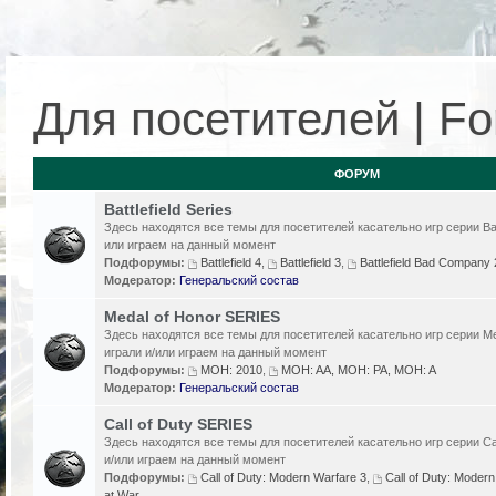
Для посетителей | For
ФОРУМ
Battlefield Series
Здесь находятся все темы для посетителей касательно игр серии Batt
или играем на данный момент
Подфорумы:
Battlefield 4
,
Battlefield 3
,
Battlefield Bad Compan
Модератор:
Генеральский состав
Medal of Honor SERIES
Здесь находятся все темы для посетителей касательно игр серии Me
играли и/или играем на данный момент
Подфорумы:
MOH: 2010
,
MOH: AA, MOH: PA, MOH: A
Модератор:
Генеральский состав
Call of Duty SERIES
Здесь находятся все темы для посетителей касательно игр серии Cal
и/или играем на данный момент
Подфорумы:
Call of Duty: Modern Warfare 3
,
Call of Duty: Modern
at War