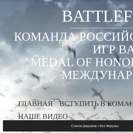
BATTLEF
КОМАНДА РОССИЙС
ИГР B
MEDAL OF HONOR
МЕЖДУНАР
ГЛАВНАЯ
ВСТУПИТЬ В КОМА
НАШЕ ВИДЕО
Список форумов
‹
Все Форумы