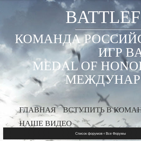
BATTLEF
КОМАНДА РОССИЙС
ИГР B
MEDAL OF HONOR
МЕЖДУНАР
ГЛАВНАЯ
ВСТУПИТЬ В КОМА
НАШЕ ВИДЕО
Список форумов
‹
Все Форумы