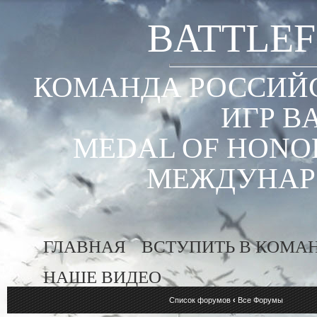
BATTLEF
КОМАНДА РОССИЙС
ИГР B
MEDAL OF HONOR
МЕЖДУНАР
ГЛАВНАЯ
ВСТУПИТЬ В КОМА
НАШЕ ВИДЕО
Список форумов
‹
Все Форумы