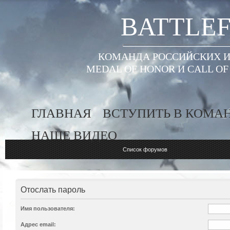
BATTLEF
КОМАНДА РОССИЙСКИХ ИГ
MEDAL OF HONOR И CALL O
ГЛАВНАЯ
ВСТУПИТЬ В КОМА
НАШЕ ВИДЕО
Список форумов
Отослать пароль
Имя пользователя:
Адрес email: