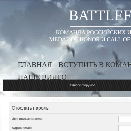
BATTLEF
КОМАНДА РОССИЙСКИХ ИГ
MEDAL OF HONOR И CALL O
ГЛАВНАЯ
ВСТУПИТЬ В КОМА
НАШЕ ВИДЕО
Список форумов
Отослать пароль
Имя пользователя:
Адрес email: