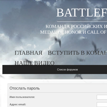
BATTLEF
КОМАНДА РОССИЙСКИХ ИГ
MEDAL OF HONOR И CALL O
ГЛАВНАЯ
ВСТУПИТЬ В КОМА
НАШЕ ВИДЕО
Список форумов
Отослать пароль
Имя пользователя:
Адрес email: