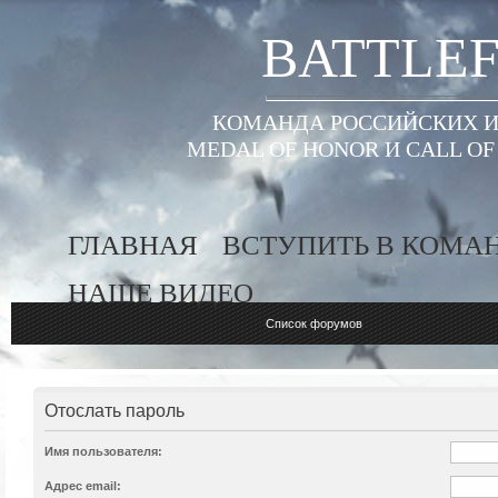
BATTLEF
КОМАНДА РОССИЙСКИХ ИГ
MEDAL OF HONOR И CALL O
ГЛАВНАЯ
ВСТУПИТЬ В КОМА
НАШЕ ВИДЕО
Список форумов
Отослать пароль
Имя пользователя:
Адрес email: