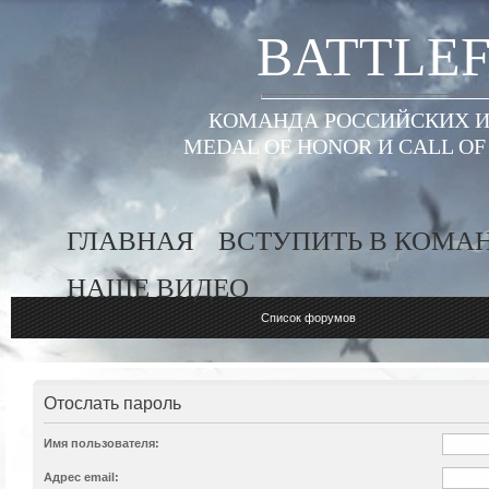
BATTLEF
КОМАНДА РОССИЙСКИХ ИГ
MEDAL OF HONOR И CALL O
ГЛАВНАЯ
ВСТУПИТЬ В КОМА
НАШЕ ВИДЕО
Список форумов
Отослать пароль
Имя пользователя:
Адрес email: