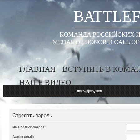
BATTLEF
КОМАНДА РОССИЙСКИХ ИГ
MEDAL OF HONOR И CALL O
ГЛАВНАЯ
ВСТУПИТЬ В КОМА
НАШЕ ВИДЕО
Список форумов
Отослать пароль
Имя пользователя:
Адрес email: