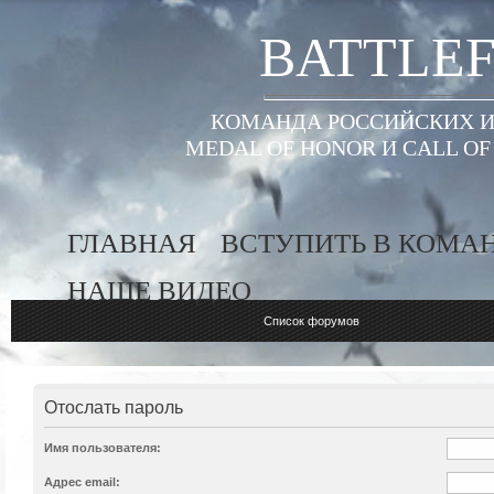
BATTLEF
КОМАНДА РОССИЙСКИХ ИГ
MEDAL OF HONOR И CALL O
ГЛАВНАЯ
ВСТУПИТЬ В КОМА
НАШЕ ВИДЕО
Список форумов
Отослать пароль
Имя пользователя:
Адрес email: