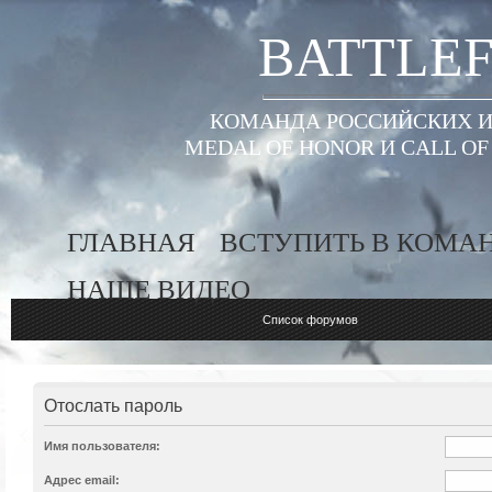
BATTLEF
КОМАНДА РОССИЙСКИХ ИГ
MEDAL OF HONOR И CALL O
ГЛАВНАЯ
ВСТУПИТЬ В КОМА
НАШЕ ВИДЕО
Список форумов
Отослать пароль
Имя пользователя:
Адрес email: