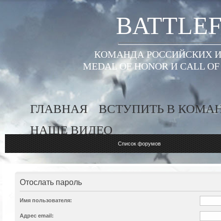
BATTLEF
КОМАНДА РОССИЙСКИХ ИГ
MEDAL OF HONOR И CALL O
ГЛАВНАЯ
ВСТУПИТЬ В КОМА
НАШЕ ВИДЕО
Список форумов
Отослать пароль
Имя пользователя:
Адрес email: