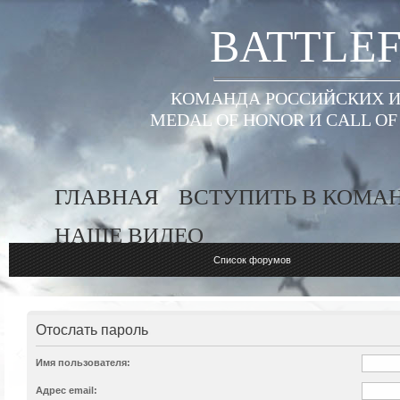
BATTLEF
КОМАНДА РОССИЙСКИХ ИГ
MEDAL OF HONOR И CALL O
ГЛАВНАЯ
ВСТУПИТЬ В КОМА
НАШЕ ВИДЕО
Список форумов
Отослать пароль
Имя пользователя:
Адрес email: