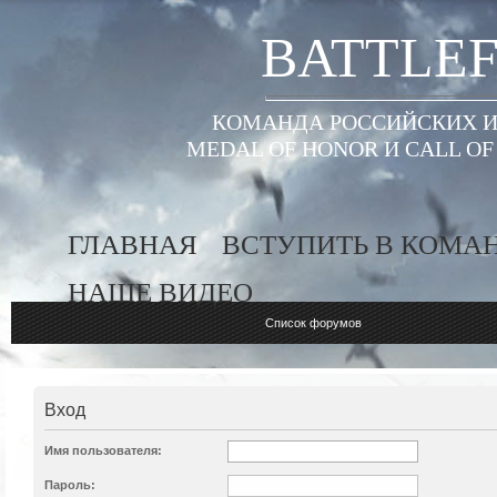
BATTLEF
КОМАНДА РОССИЙСКИХ ИГ
MEDAL OF HONOR И CALL O
ГЛАВНАЯ
ВСТУПИТЬ В КОМА
НАШЕ ВИДЕО
Список форумов
Вход
Имя пользователя:
Пароль: