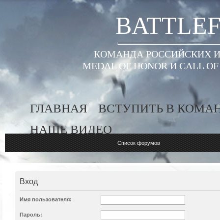
BATTLEF
КОМАНДА РОССИЙСКИХ ИГ
MEDAL OF HONOR И CALL O
ГЛАВНАЯ
ВСТУПИТЬ В КОМА
НАШЕ ВИДЕО
Список форумов
Вход
Имя пользователя:
Пароль: