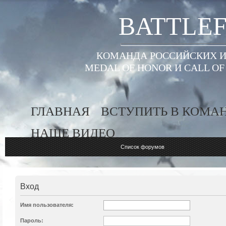
BATTLEF
КОМАНДА РОССИЙСКИХ ИГ
MEDAL OF HONOR И CALL O
ГЛАВНАЯ
ВСТУПИТЬ В КОМА
НАШЕ ВИДЕО
Список форумов
Вход
Имя пользователя:
Пароль: