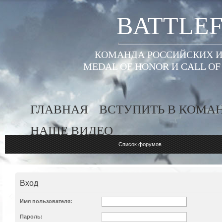
BATTLEF
КОМАНДА РОССИЙСКИХ ИГ
MEDAL OF HONOR И CALL O
ГЛАВНАЯ
ВСТУПИТЬ В КОМА
НАШЕ ВИДЕО
Список форумов
Вход
Имя пользователя:
Пароль: