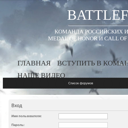
BATTLEF
КОМАНДА РОССИЙСКИХ ИГ
MEDAL OF HONOR И CALL O
ГЛАВНАЯ
ВСТУПИТЬ В КОМА
НАШЕ ВИДЕО
Список форумов
Вход
Имя пользователя:
Пароль: