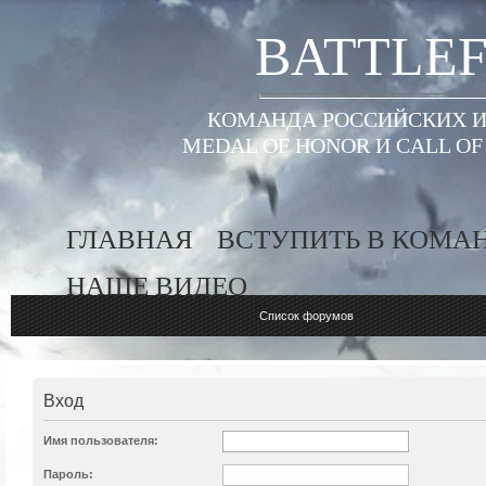
BATTLEF
КОМАНДА РОССИЙСКИХ ИГ
MEDAL OF HONOR И CALL O
ГЛАВНАЯ
ВСТУПИТЬ В КОМА
НАШЕ ВИДЕО
Список форумов
Вход
Имя пользователя:
Пароль: