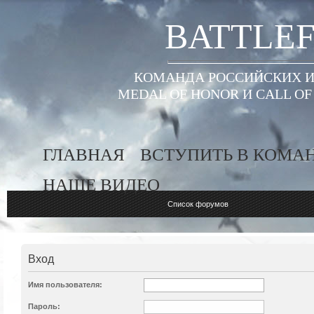
BATTLEF
КОМАНДА РОССИЙСКИХ ИГ
MEDAL OF HONOR И CALL O
ГЛАВНАЯ
ВСТУПИТЬ В КОМА
НАШЕ ВИДЕО
Список форумов
Вход
Имя пользователя:
Пароль: