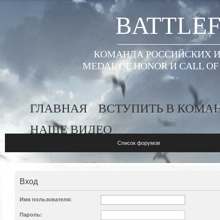
BATTLEF
КОМАНДА РОССИЙСКИХ ИГ
MEDAL OF HONOR И CALL O
ГЛАВНАЯ
ВСТУПИТЬ В КОМА
НАШЕ ВИДЕО
Список форумов
Вход
Имя пользователя:
Пароль: